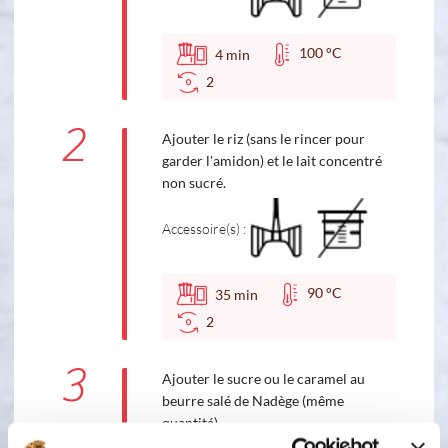
100 °C
4
min
2
2
Ajouter le riz (sans le rincer pour
garder l'amidon) et le lait concentré
non sucré.
Accessoire(s) :
90 °C
35
min
2
3
Ajouter le sucre ou le caramel au
beurre salé de Nadège (même
quantité).