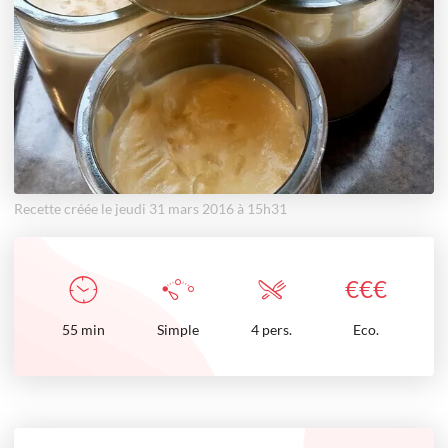
Recette créée le jeudi 31 mars 2016 à 15h31
€
€
€
55
min
Simple
4 pers.
Eco.