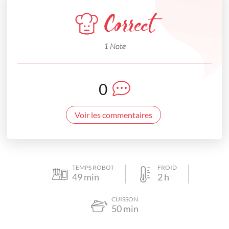
Correct
1 Note
0
Voir les commentaires
TEMPS ROBOT
FROID
49
min
2
h
CUISSON
50
min