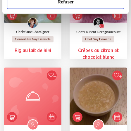
Refuser
Christiane Chataigner
Chef Laurent Deregnaucourt
Conseillère Guy Demarle
Chef Guy Demarle
Riz au lait de kiki
Crêpes au citron et
chocolat blanc