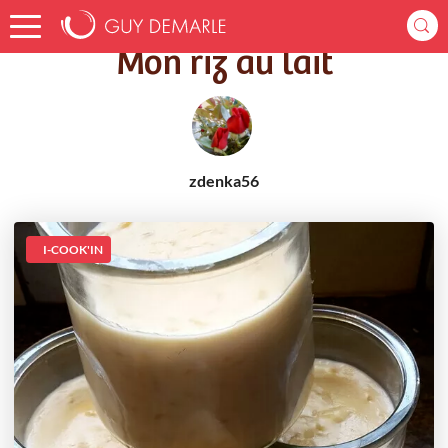
Accueil
Recettes
Mon riz au lait
Mon riz au lait
zdenka56
I-COOK'IN