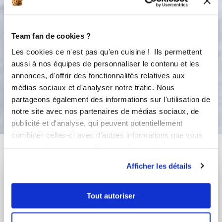
Accessoire(s) :
Team fan de cookies ?
90 °C
10
min
Les cookies ce n'est pas qu'en cuisine ! Ils permettent
2
aussi à nos équipes de personnaliser le contenu et les
annonces, d'offrir des fonctionnalités relatives aux
médias sociaux et d'analyser notre trafic. Nous
Bon appétit !
partageons également des informations sur l'utilisation de
notre site avec nos partenaires de médias sociaux, de
publicité et d'analyse, qui peuvent potentiellement
combiner celles-ci avec d'autres informations que vous
Vous aimerez aussi ...
leur avez fournies ou qu'ils ont collectées lors de votre
utilisation de leurs services.
Afficher les détails
Tout autoriser