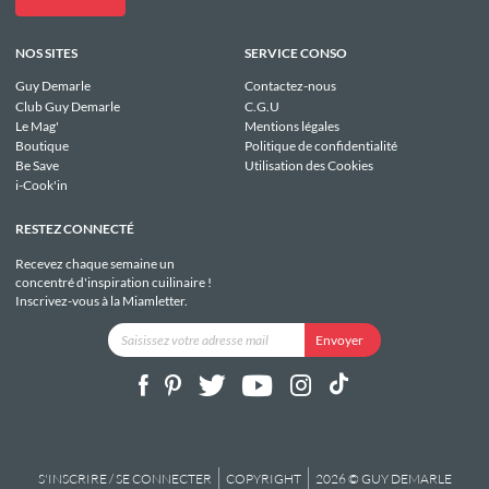
NOS SITES
SERVICE CONSO
Guy Demarle
Contactez-nous
Club Guy Demarle
C.G.U
Le Mag'
Mentions légales
Boutique
Politique de confidentialité
Be Save
Utilisation des Cookies
i-Cook'in
RESTEZ CONNECTÉ
Recevez chaque semaine un
concentré d'inspiration cuilinaire !
Inscrivez-vous à la Miamletter.
S'INSCRIRE / SE CONNECTER
COPYRIGHT
2026 © GUY DEMARLE