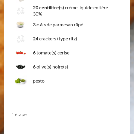
20 centilitre(s)
crème liquide entière
30%
3 c.à.s
de parmesan râpé
24
crackers (type ritz)
6
tomate(s) cerise
6
olive(s) noire(s)
pesto
1 étape