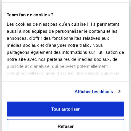
Vous souhaitez commenter cette recette
Team fan de cookies ?
?
Les cookies ce n'est pas qu'en cuisine ! Ils permettent
aussi à nos équipes de personnaliser le contenu et les
Connectez-vous ou rejoignez le Club
annonces, d'offrir des fonctionnalités relatives aux
médias sociaux et d'analyser notre trafic. Nous
Se connecter
S'inscrire
partageons également des informations sur l'utilisation de
notre site avec nos partenaires de médias sociaux, de
publicité et d'analyse, qui peuvent potentiellement
combiner celles-ci avec d'autres informations que vous
leur avez fournies ou qu'ils ont collectées lors de votre
11 commentaires
utilisation de leurs services.
Afficher les détails
Tout autoriser
det
Refuser