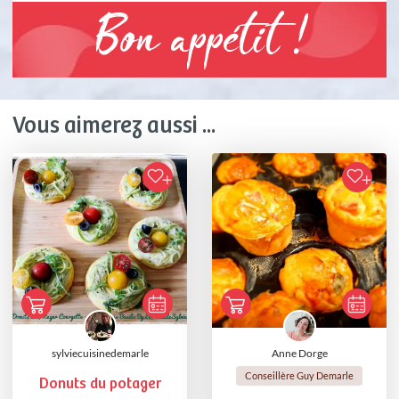
Bon appétit !
Vous aimerez aussi ...
sylviecuisinedemarle
Anne Dorge
Conseillère Guy Demarle
Donuts du potager