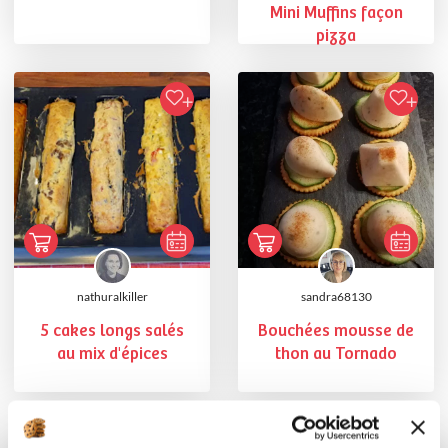
Mini Muffins façon
pizza
nathuralkiller
sandra68130
5 cakes longs salés
Bouchées mousse de
au mix d'épices
thon au Tornado