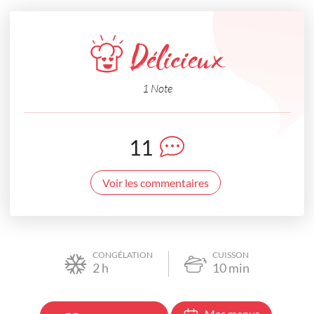
Délicieux
1 Note
11
Voir les commentaires
CONGÉLATION
CUISSON
2
h
10
min
Mes menus