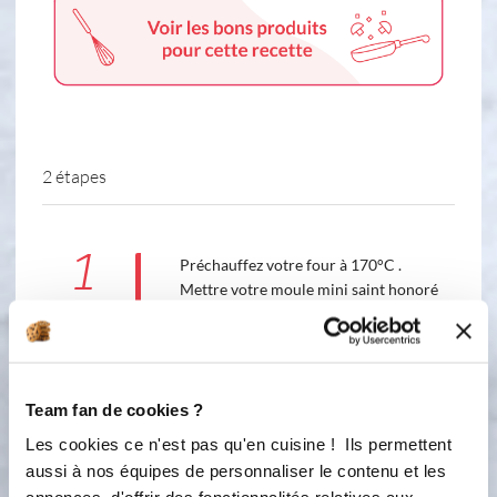
2 étapes
1
Préchauffez votre four à 170°C .
Mettre votre moule mini saint honoré
sur la plaque alu . Dans un saladier ,
mélangez l'oeuf avec la cassonade .
Ajoutez le yaourt . Tamisez la farine ,
la levure et la poudre d'amande et
Team fan de cookies ?
rajoutez à la préparation . Bien
mélangez pour obtenir une pâte
Les cookies ce n'est pas qu'en cuisine ! Ils permettent
homogène . Pelez une petite pomme ,
aussi à nos équipes de personnaliser le contenu et les
et la mettre dans le tornado pour la