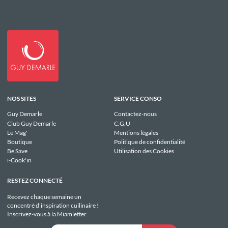
NOS SITES
SERVICE CONSO
Guy Demarle
Contactez-nous
Club Guy Demarle
C.G.U
Le Mag'
Mentions légales
Boutique
Politique de confidentialité
Be Save
Utilisation des Cookies
i-Cook'in
RESTEZ CONNECTÉ
Recevez chaque semaine un
concentré d'inspiration cuilinaire !
Inscrivez-vous à la Miamletter.