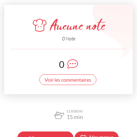
Aucune note
0 Note
0
Voir les commentaires
CUISSON
15
min
Mes menus