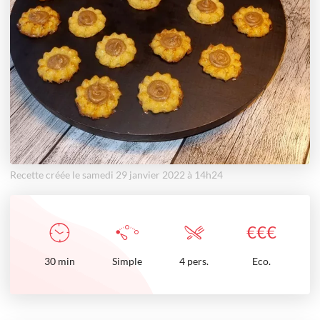
Recette créée le samedi 29 janvier 2022 à 14h24
€
€
€
30
min
Simple
4 pers.
Eco.