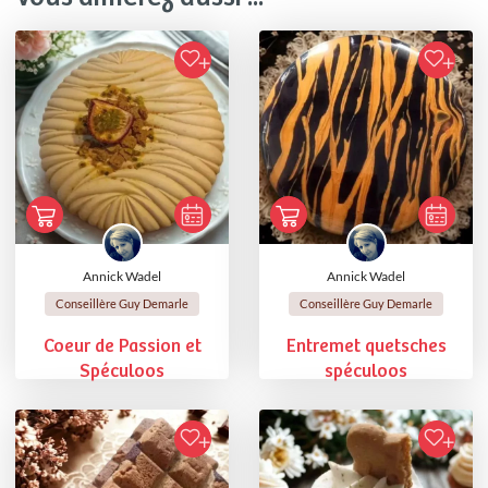
Annick Wadel
Annick Wadel
Conseillère Guy Demarle
Conseillère Guy Demarle
Coeur de Passion et
Entremet quetsches
Spéculoos
spéculoos