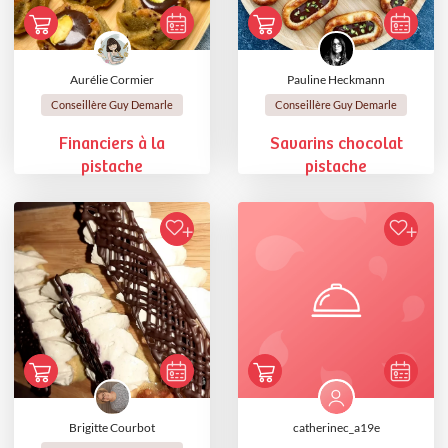
Aurélie Cormier
Pauline Heckmann
Conseillère Guy Demarle
Conseillère Guy Demarle
Financiers à la
Savarins chocolat
pistache
pistache
Brigitte Courbot
catherinec_a19e