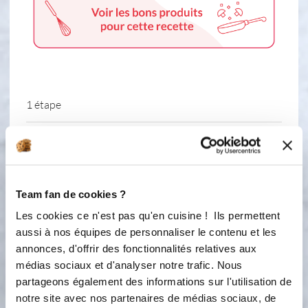
1 étape
1
Préchauffer le four à 200°C. Faire
fondre le beurre. Mélanger les blancs
d'oeufs, la poudre d'amande, la farine,
Team fan de cookies ?
le sucre. Ajouter le beurre et
Les cookies ce n'est pas qu'en cuisine ! Ils permettent
mélanger. Séparer la pâte en 2.
aussi à nos équipes de personnaliser le contenu et les
Ajouter la pâte de pistache dans l'une
annonces, d'offrir des fonctionnalités relatives aux
des deux et mélanger. Ajouter les
médias sociaux et d'analyser notre trafic. Nous
vermicelles de chocolat dans toute la
pâte ou juste pour certaines formes.
partageons également des informations sur l'utilisation de
Répartir dans les moules. Cuire 15
notre site avec nos partenaires de médias sociaux, de