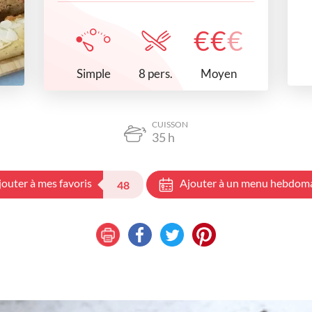
€
€
€
Simple
Moyen
8 pers.
CUISSON
35
h
jouter à mes favoris
Ajouter à un menu hebdom
48