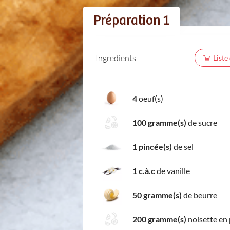
Préparation 1
Ingredients
Liste
4
oeuf(s)
100 gramme(s)
de sucre
1 pincée(s)
de sel
1 c.à.c
de vanille
50 gramme(s)
de beurre
200 gramme(s)
noisette en