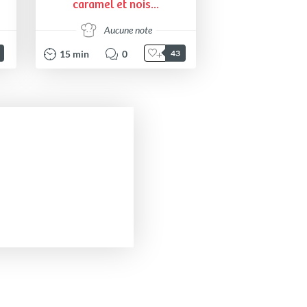
caramel et nois...
Aucune note
15
min
0
43