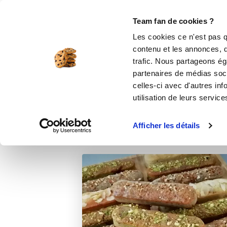
Le Club
i-Cook'in
Be Save
Boutique
Accueil
Recettes
Mes Amours aux noi
Team fan de cookies ?
Les cookies ce n'est pas q
contenu et les annonces, d'
trafic. Nous partageons éga
partenaires de médias soci
celles-ci avec d'autres inf
utilisation de leurs service
Afficher les détails