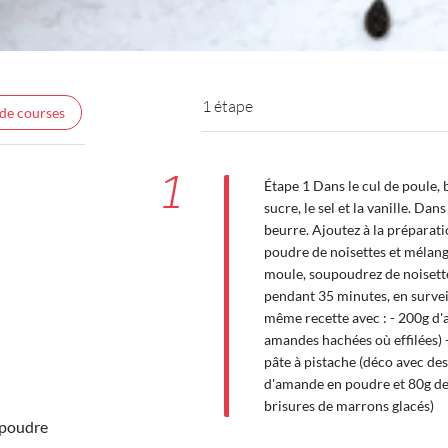
1 étape
 de courses
1
Étape 1 Dans le cul de poule, b
sucre, le sel et la vanille. Dan
beurre. Ajoutez à la préparat
poudre de noisettes et mélang
moule, soupoudrez de noisette
pendant 35 minutes, en surveil
même recette avec : - 200g d
amandes hachées où effilées)
pâte à pistache (déco avec de
d'amande en poudre et 80g de
brisures de marrons glacés)
 poudre