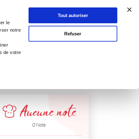
Atelier Culinaire
Le métier
Guy Demarle
Tout autoriser
Se connecter
S'inscrire
er le
yser notre
Refuser
iner
s de votre
Aucune note
0 Note