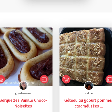
ghyslaine-oz
cyline
Barquettes Vanille Choco-
Gâteau au yaourt pomme
Noisettes
caramélisées ...