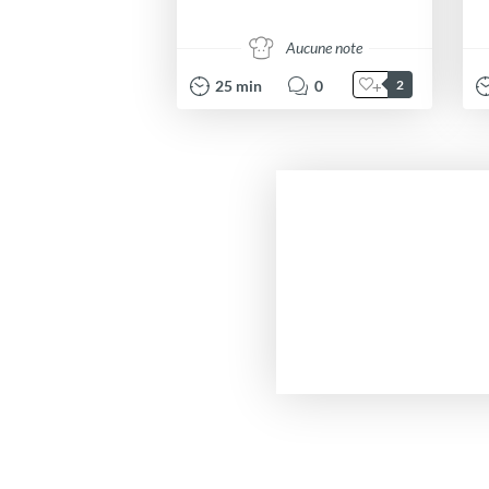
Aucune note
25
min
0
2