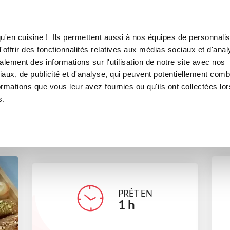
Canofea
Borealia
settes
LE MAG
LA BOUTIQUE
RECETTES
u'en cuisine ! Ils permettent aussi à nos équipes de personnalis
Mes Amours aux noisettes
offrir des fonctionnalités relatives aux médias sociaux et d'anal
lement des informations sur l'utilisation de notre site avec nos
desserts
Tea time
Sans gluten
aux, de publicité et d'analyse, qui peuvent potentiellement comb
ormations que vous leur avez fournies ou qu'ils ont collectées lor
s.
cedel39
PRÊT EN
1
h