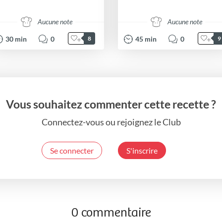
Aucune note
Aucune note
30
min
0
45
min
0
8
9
Vous souhaitez commenter cette recette ?
Connectez-vous ou rejoignez le Club
Se connecter
S'inscrire
0 commentaire