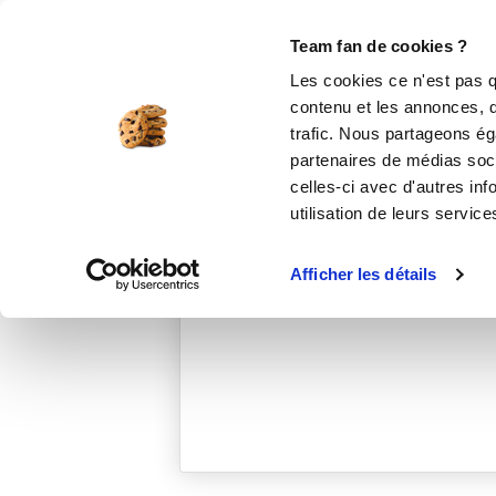
Le Club
i-Cook'in
Be Save
Boutique
Accueil
cyline
Team fan de cookies ?
Les cookies ce n'est pas q
contenu et les annonces, d'
trafic. Nous partageons éga
partenaires de médias soci
celles-ci avec d'autres inf
utilisation de leurs service
Afficher les détails