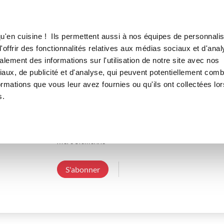
Canofea
Borealia
LE MAG
LA BOUTIQUE
RECETTES
u'en cuisine ! Ils permettent aussi à nos équipes de personnalis
offrir des fonctionnalités relatives aux médias sociaux et d'anal
lement des informations sur l'utilisation de notre site avec nos
aux, de publicité et d'analyse, qui peuvent potentiellement comb
cyline
ormations que vous leur avez fournies ou qu'ils ont collectées lor
s.
3 Abonnements
0 Abonné
3 Recettes cr
Passionnée par la cuisine et la pâtisserie depuis l'en
mère Sicilienne 
S'abonner