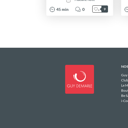
45
min
0
9
NOS
Guy
Club
Le M
Bou
Be S
i-Co