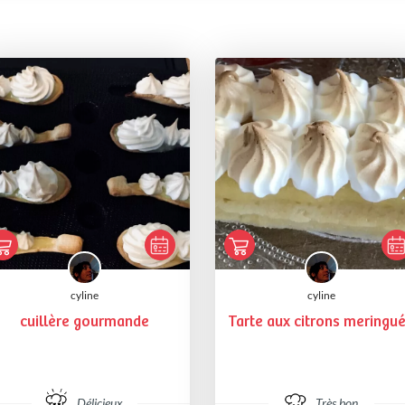
cyline
cyline
cuillère gourmande
Tarte aux citrons meringu
Délicieux
Très bon