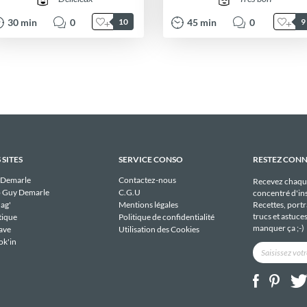
30
min
0
45
min
0
10
9
 SITES
SERVICE CONSO
RESTEZ CON
 Demarle
Contactez-nous
Recevez chaqu
 Guy Demarle
C.G.U
concentré d'ins
Recettes, portra
ag'
Mentions légales
trucs et astuce
tique
Politique de confidentialité
manquer ça ;-)
ave
Utilisation des Cookies
ok'in