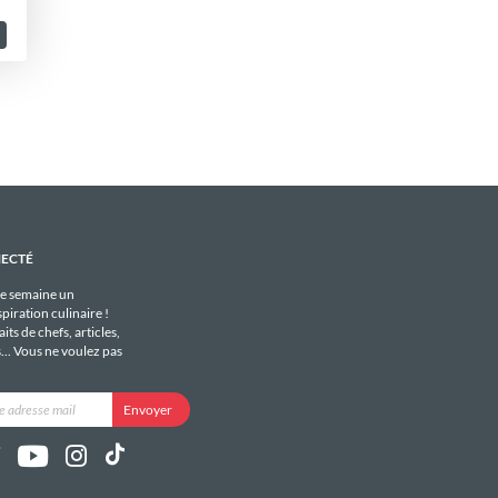
NECTÉ
e semaine un
piration culinaire !
its de chefs, articles,
s... Vous ne voulez pas