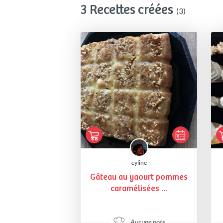
3 Recettes créées
(3)
cyline
Gâteau au yaourt pommes
caramélisées ...
Aucune note