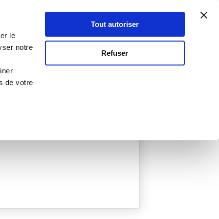
Atelier Culinaire
Le métier
Guy Demarle
Tout autoriser
Se connecter
S'inscrire
er le
yser notre
Refuser
iner
s de votre
éées
0 Menu créé
fance grâce à une super grand-