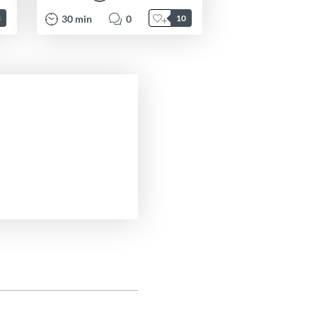
30
min
0
3
10