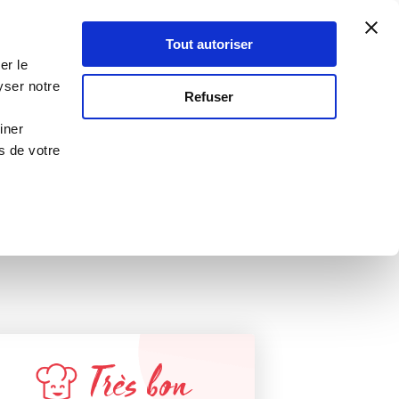
Atelier Culinaire
Le métier
Guy Demarle
Tout autoriser
Se connecter
S'inscrire
er le
yser notre
 VALIDÉE
Refuser
 DEMARLE !
iner
s de votre
Très bon