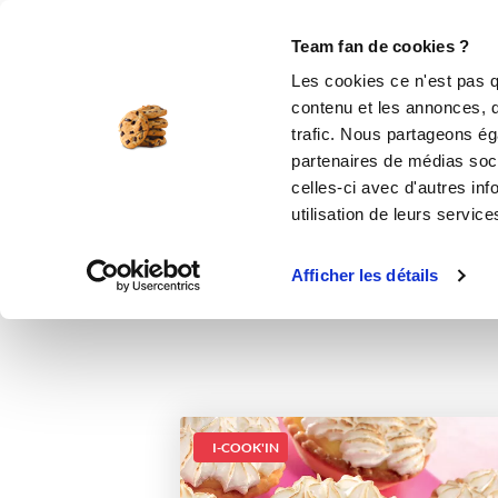
Le Club
i-Cook'in
Be Save
Boutique
Accueil
Recettes
Meringue suisse
Team fan de cookies ?
Les cookies ce n'est pas q
contenu et les annonces, d'
trafic. Nous partageons éga
partenaires de médias soci
celles-ci avec d'autres inf
utilisation de leurs service
Afficher les détails
I-COOK'IN