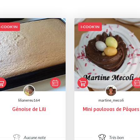
I-COOK'IN
I-COOK'IN
lilianereu164
martine_mecoli
Génoise de Lili
Mini pavlovas de Pâques
Aucune note
Très bon