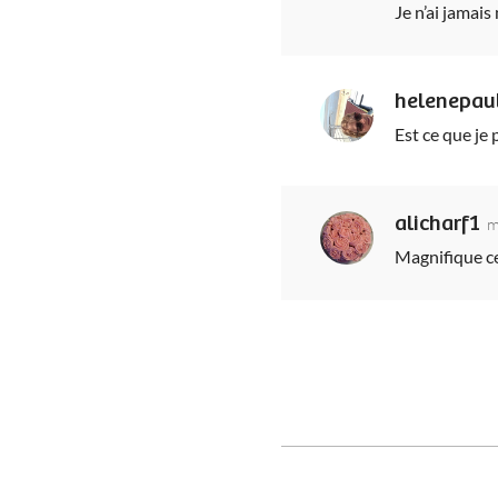
Je n’ai jamai
helenepau
Est ce que je 
alicharf1
m
Magnifique cet