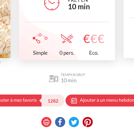
10
min
€
€
€
Simple
Eco.
0 pers.
2
TEMPS ROBOT
10
min
uter à mes favoris
Ajouter à un menu hebdo
1282