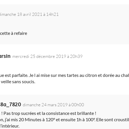
dimanche 18 avril 2021 à 14h21
cette à refaire
rsin
mercredi 25 décembre 2019 à 20h39
e est parfaite. Je l ai mise sur mes tartes au citron et dorée au ch
 veille sans soucis.
58a_7820
dimanche 24 mars 2019 à 00h00
 Pas trop sucrées et la consistance est brillante !
n, j’ai mis 20 Minutes à 120° et ensuite 1h à 100°. Elle sont croustil
’intérieur.