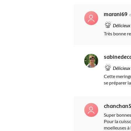
marani69
Délicieux
Très bonne re
sabinedeca
Délicieux
Cette meringu
se préparer la
chanchan
Super bonnes !
Pour la cuisso
moelleuses à l