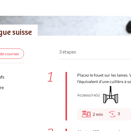
gue suisse
3 étapes
 de courses
1
Placez le fouet sur les lames. 
ufs
l’équivalent d’une cuillère à s
re
Accessoire(s) :
3
2
min