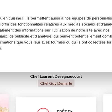
Canofea
Borealia
LE MAG
LA BOUTIQUE
RECETTES
u'en cuisine ! Ils permettent aussi à nos équipes de personnalis
Meringue suisse
offrir des fonctionnalités relatives aux médias sociaux et d'anal
RECETTE
PAR GUY
lement des informations sur l'utilisation de notre site avec nos
aux, de publicité et d'analyse, qui peuvent potentiellement comb
ormations que vous leur avez fournies ou qu'ils ont collectées lor
desserts
s.
Chef Laurent Deregnaucourt
Chef Guy Demarle
PRÊT EN