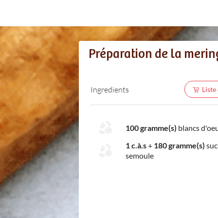
Préparation de la merin
Ingredients
Liste
100 gramme(s)
blancs d'oe
1 c.à.s
+
180 gramme(s)
suc
semoule