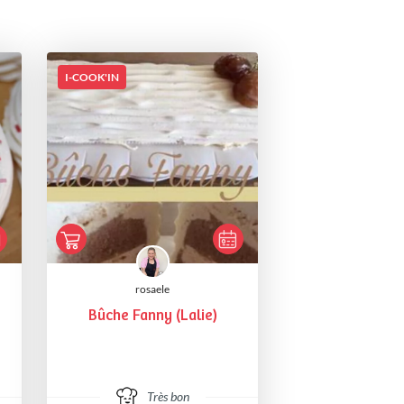
I-COOK'IN
rosaele
Bûche Fanny (Lalie)
Très bon