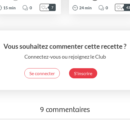
15
min
0
24
min
0
7
4
Vous souhaitez commenter cette recette ?
Connectez-vous ou rejoignez le Club
Se connecter
S'inscrire
9 commentaires