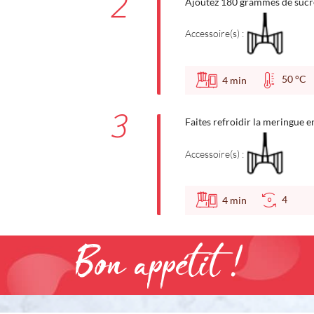
2
Ajoutez 180 grammes de sucre
Accessoire(s) :
50 °
4
min
3
Faites refroidir la meringue e
Accessoire(s) :
4
4
min
Bon appétit !