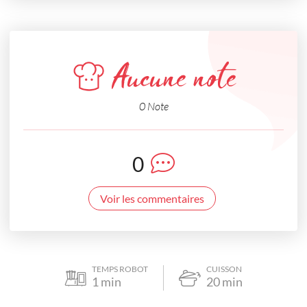
Aucune note
0 Note
0
Voir les commentaires
TEMPS ROBOT
CUISSON
1
min
20
min