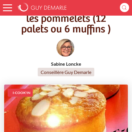
Accueil
Recettes
les pommelets (12 palets ou 6 muffins )
les pommelets (12
palets ou 6 muffins )
Sabine Loncke
Conseillère Guy Demarle
I-COOK'IN