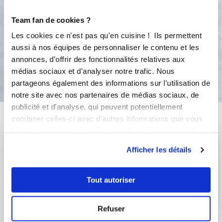
de l'huile, margarine allégée . et 3
blancs d'oeuf au lieu des 2 oeufs
Team fan de cookies ?
entiers
Les cookies ce n'est pas qu'en cuisine ! Ils permettent
aussi à nos équipes de personnaliser le contenu et les
annonces, d'offrir des fonctionnalités relatives aux
Bon appétit !
médias sociaux et d'analyser notre trafic. Nous
partageons également des informations sur l'utilisation de
notre site avec nos partenaires de médias sociaux, de
publicité et d'analyse, qui peuvent potentiellement
Vous aimerez aussi ...
combiner celles-ci avec d'autres informations que vous
leur avez fournies ou qu'ils ont collectées lors de votre
utilisation de leurs services.
Afficher les détails
Tout autoriser
Refuser