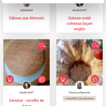
lydiedu86
elodie3347
Gâteau aux Abricots
Gateau roulé
crémeux façon
mojito
elodie3347
Florence Bannier
Conseillère Guy Demarle
Génoise - recette de