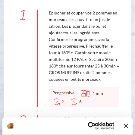
1
Eplucher et couper vos 2 pommes en
morceaux, les couvrir d'un jus de
citron. Les placer dans le bol et
ajouter tous les ingrédients.
Confirmer le programme avec la
vitesse progressive. Préchauffer le
four à 180° c. Garnir votre moule
multiforme 12 PALETS ;Cuire 20min
180° chaleur tournante/ 25 à 30min =
GROS MUFFINS droits 2 pommes
coupées en petits morceaux
Progressive :
1
min
2
6
2
version light : remplacer le sucre par
du sucralose, prendre du lait écrémé
(j'aime aussi le lait de coco) A la place