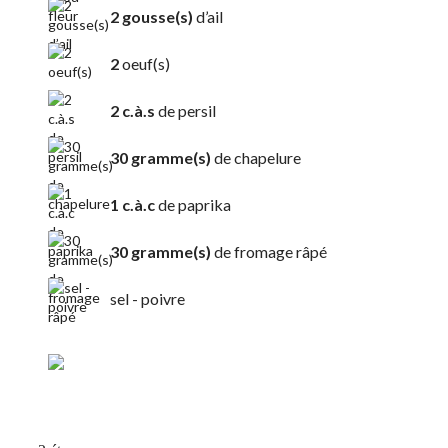
2 gousse(s)
d’ail
2
oeuf(s)
2 c.à.s
de persil
30 gramme(s)
de chapelure
1 c.à.c
de paprika
30 gramme(s)
de fromage râpé
sel - poivre