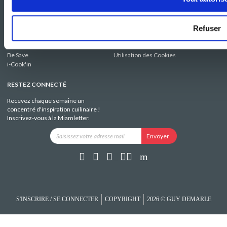
NOS SITES
SERVICE CONSO
Guy Demarle
Contactez-nous
Club Guy Demarle
C.G.U
Refuser
Le Mag'
Mentions légales
Boutique
Politique de confidentialité
Be Save
Utilisation des Cookies
i-Cook'in
RESTEZ CONNECTÉ
Recevez chaque semaine un
concentré d'inspiration cuilinaire !
Inscrivez-vous à la Miamletter.
S'INSCRIRE / SE CONNECTER
COPYRIGHT
2026 © GUY DEMARLE