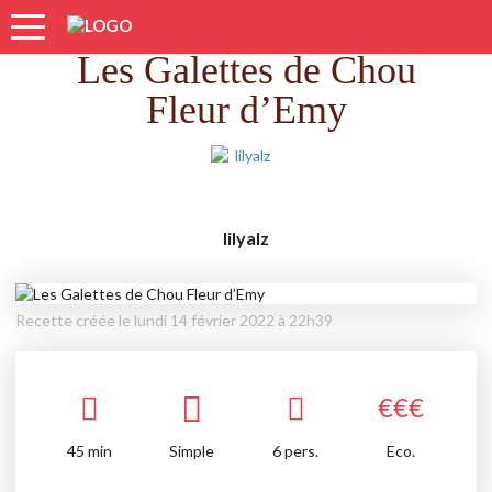
Accueil
Recettes
Les Galettes de Chou Fleur d’Emy
Les Galettes de Chou
Fleur d’Emy
lilyalz
Recette créée le lundi 14 février 2022 à 22h39
€
€
€
45
min
Simple
6 pers.
Eco.