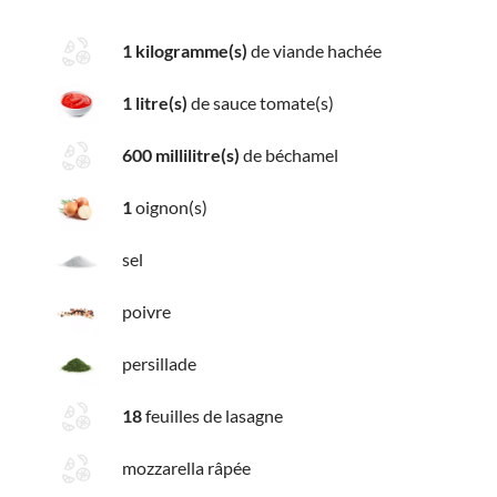
1 kilogramme(s)
de viande hachée
1 litre(s)
de sauce tomate(s)
600 millilitre(s)
de béchamel
1
oignon(s)
sel
poivre
persillade
18
feuilles de lasagne
mozzarella râpée