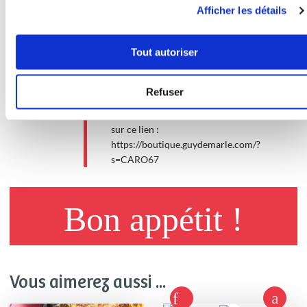
• Terminer avec la sauce et la
Afficher les détails
béchamel • Parsemer de fromage
râpé • Enfourner pour 35 minutes
environ CUISSON 35 min à 180°C
Tout autoriser
2
C'est votre 1ère commande sur la
Refuser
boutique ⁉️ - Je vous offre 5€ de
remise. - Créer votre compte: Cliquer
sur ce lien :
https://boutique.guydemarle.com/?
s=CARO67
Bon appétit !
Vous aimerez aussi ...