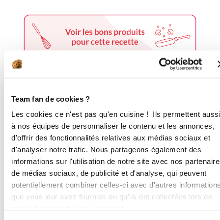
2 étapes
Team fan de cookies ?
Les cookies ce n'est pas qu'en cuisine ! Ils permettent auss
à nos équipes de personnaliser le contenu et les annonces,
1
👩‍🍳 PRÉPARATION • Préchauffer le
d'offrir des fonctionnalités relatives aux médias sociaux et
four à 180°C • Hacher l’oignon et le
d'analyser notre trafic. Nous partageons également des
faire revenir dans de l’huile, ajouter la
informations sur l'utilisation de notre site avec nos partenair
viande et les épices selon vos goûts,
de médias sociaux, de publicité et d'analyse, qui peuvent
ajouter la sauce tomates • Mettre 6
potentiellement combiner celles-ci avec d'autres information
feuilles de lasagnes au fond du moule
que vous leur avez fournies ou qu'ils ont collectées lors de
• Alterner avec la viande et la
votre utilisation de leurs services.
béchamel • Recommencer l’opération