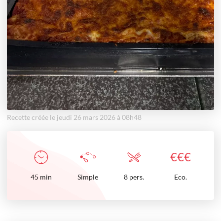
Recette créée le jeudi 26 mars 2026 à 08h48
€
€
€
45
min
Simple
8 pers.
Eco.