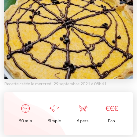
Recette créée le mercredi 29 septembre 2021 à 08h41
€
€
€
50
min
Simple
6 pers.
Eco.