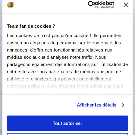
3
Mélangez les oeufs, le sucre, la
maïzena et le lait à l'aide de la cuillère
magique et incorporez le tout à la
Team fan de cookies ?
purée de butternut jusqu'à obtenir
Les cookies ce n'est pas qu'en cuisine ! Ils permettent
une préparation bien lisse. Versez sur
votre fond de tarte.
aussi à nos équipes de personnaliser le contenu et les
annonces, d'offrir des fonctionnalités relatives aux
4
médias sociaux et d'analyser notre trafic. Nous
Le four est préchauffé à 230 degrés.
Enfournez pour 5 minutes. Baissez
partageons également des informations sur l'utilisation de
ensuite la température à 180 degrés
notre site avec nos partenaires de médias sociaux, de
et poursuivez la cuisson durant 30
publicité et d'analyse, qui peuvent potentiellement
minutes. La préparation doit devenir
combiner celles-ci avec d'autres informations que vous
compacte. Laissez refroidir et décorez
leur avez fournies ou qu'ils ont collectées lors de votre
ensuite (facultatif mais c'est
utilisation de leurs services.
Halloween!).
Afficher les détails
5
Faire fondre le chocolat noir au
Tout autoriser
micro-ondes durant quelques
secondes et mettez dans la poche à