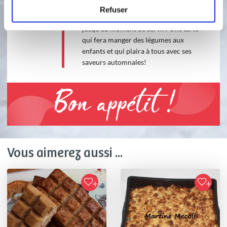
douilles. Tracez votre toile d'araignée
Refuser
sur votre tarte! Réservez au frais
jusqu'au moment de servir! Une tarte
qui fera manger des légumes aux
enfants et qui plaira à tous avec ses
saveurs automnales!
Bon appétit !
Vous aimerez aussi ...