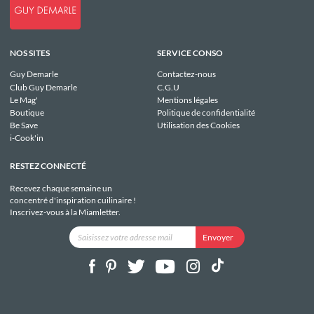
NOS SITES
SERVICE CONSO
Guy Demarle
Contactez-nous
Club Guy Demarle
C.G.U
Le Mag'
Mentions légales
Boutique
Politique de confidentialité
Be Save
Utilisation des Cookies
i-Cook'in
RESTEZ CONNECTÉ
Recevez chaque semaine un
concentré d'inspiration cuilinaire !
Inscrivez-vous à la Miamletter.