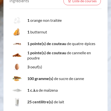
Ingredients
Liste de courses
1
orange non traitée
1
butternut
1 pointe(s) de couteau
de quatre-épices
1 pointe(s) de couteau
de cannelle en
poudre
3
oeuf(s)
100 gramme(s)
de sucre de canne
1 c.à.s
de maïzena
25 centilitre(s)
de lait