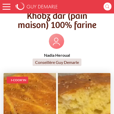
Accueil
Recettes
Khobz dar (pain maison) 100% farine
Khobz dar (pain
maison) 100% farine
Nadia Heroual
Conseillère Guy Demarle
I-COOK'IN