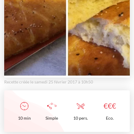
Recette créée le samedi 25 février 2017 à 10h50
€
€
€
10
min
Simple
10 pers.
Eco.