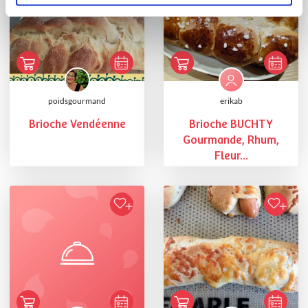
poidsgourmand
erikab
Brioche Vendéenne
Brioche BUCHTY
Gourmande, Rhum,
Fleur...