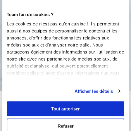
souhaitée. Huilez vos mains Si pâte
collante. Badigeonnez d'un œuf battu
Team fan de cookies ?
et saupoudrer de graines aux choix...
Laisser à nouveau le pain lever
Les cookies ce n'est pas qu'en cuisine ! Ils permettent
environ 30mn et cuire 20 Minutes
aussi à nos équipes de personnaliser le contenu et les
dans un four préchauffé a 180 degré (
annonces, d'offrir des fonctionnalités relatives aux
à surveiller selon les fours) Bonne
médias sociaux et d'analyser notre trafic. Nous
dégustation ☺️
partageons également des informations sur l'utilisation de
notre site avec nos partenaires de médias sociaux, de
publicité et d'analyse, qui peuvent potentiellement
Bon appétit !
combiner celles-ci avec d'autres informations que vous
leur avez fournies ou qu'ils ont collectées lors de votre
utilisation de leurs services.
Afficher les détails
Vous aimerez aussi ...
Tout autoriser
Refuser