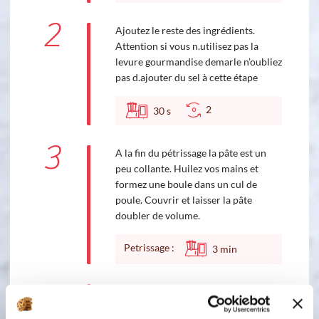
2
Ajoutez le reste des ingrédients.
Attention si vous n.utilisez pas la
levure gourmandise demarle n’oubliez
pas d.ajouter du sel à cette étape
2
30
s
3
A la fin du pétrissage la pâte est un
peu collante. Huilez vos mains et
formez une boule dans un cul de
poule. Couvrir et laisser la pâte
doubler de volume.
Petrissage :
3
min
4
Une fois la pâte levée, dégazer et
former vos pains selon la forme