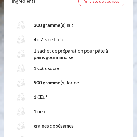
Ingredients
Liste de courses
300 gramme(s)
lait
4 c.à.s
de huile
1
sachet de préparation pour pâte à
pains gourmandise
1 c.à.s
sucre
500 gramme(s)
farine
1
Œuf
1
oeuf
graines de sésames