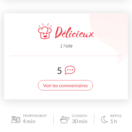
Délicieux
1 Note
5
Voir les commentaires
TEMPS ROBOT
CUISSON
REPOS
4
min
30
min
1
h