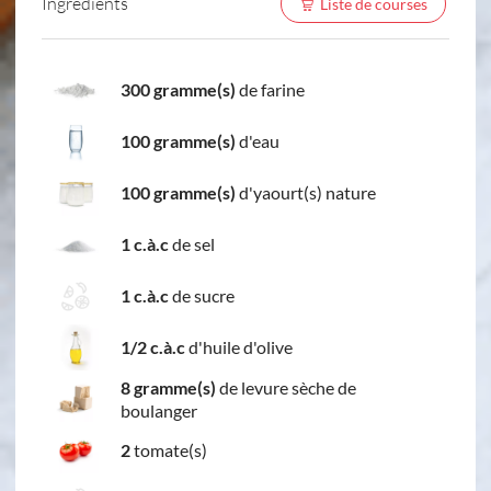
Ingredients
Liste de courses
300 gramme(s)
de farine
100 gramme(s)
d'eau
100 gramme(s)
d'yaourt(s) nature
1 c.à.c
de sel
1 c.à.c
de sucre
1/2 c.à.c
d'huile d'olive
8 gramme(s)
de levure sèche de
boulanger
2
tomate(s)