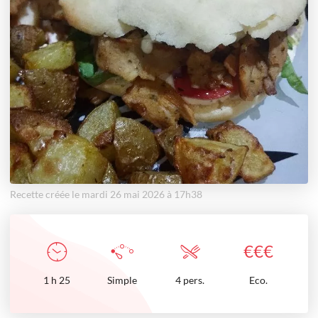
Recette créée le mardi 26 mai 2026 à 17h38
€
€
€
1
h
25
Simple
4 pers.
Eco.