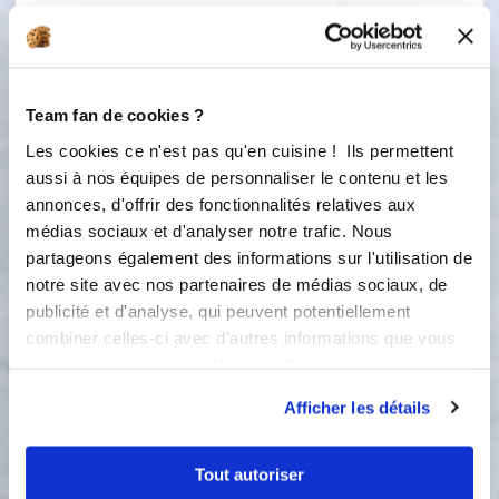
Sauce blanche maison
Ingredients
Liste de courses
Team fan de cookies ?
Les cookies ce n'est pas qu'en cuisine ! Ils permettent
aussi à nos équipes de personnaliser le contenu et les
200 gramme(s)
yaourt grec nature
annonces, d'offrir des fonctionnalités relatives aux
médias sociaux et d'analyser notre trafic. Nous
80 gramme(s)
de mayonnaise
partageons également des informations sur l'utilisation de
notre site avec nos partenaires de médias sociaux, de
10 millilitre(s)
de jus de citron
publicité et d'analyse, qui peuvent potentiellement
combiner celles-ci avec d'autres informations que vous
5 gramme(s)
d'ail
leur avez fournies ou qu'ils ont collectées lors de votre
utilisation de leurs services.
2 gramme(s)
de sel
Afficher les détails
1 gramme(s)
de poivre de kampot
Tout autoriser