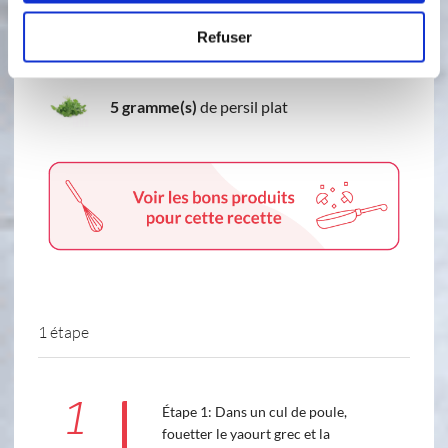
1 gramme(s)
de cumin
Refuser
1 gramme(s)
de paprika
5 gramme(s)
de persil plat
1 étape
1
Étape 1: Dans un cul de poule,
fouetter le yaourt grec et la