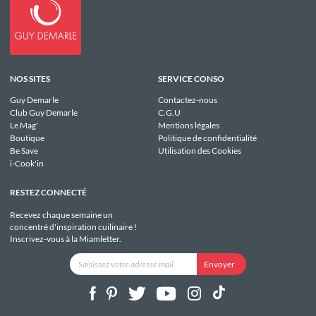
NOS SITES
SERVICE CONSO
Guy Demarle
Contactez-nous
Club Guy Demarle
C.G.U
Le Mag'
Mentions légales
Boutique
Politique de confidentialité
Be Save
Utilisation des Cookies
i-Cook'in
RESTEZ CONNECTÉ
Recevez chaque semaine un
concentré d'inspiration cuilinaire !
Inscrivez-vous à la Miamletter.