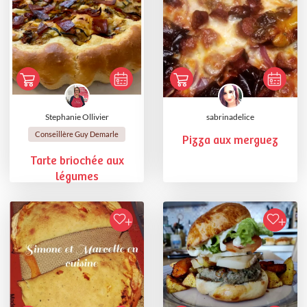
Stephanie Ollivier
sabrinadelice
Conseillère Guy Demarle
Pizza aux merguez
Tarte briochée aux
légumes