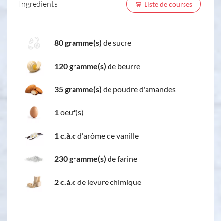
Ingredients
Liste de courses
80 gramme(s)
de sucre
120 gramme(s)
de beurre
35 gramme(s)
de poudre d'amandes
1
oeuf(s)
1 c.à.c
d'arôme de vanille
230 gramme(s)
de farine
2 c.à.c
de levure chimique