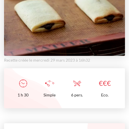
Recette créée le mercredi 29 mars 2023 à 16h32
€
€
€
1
h
30
Simple
6 pers.
Eco.