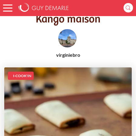
Accueil
Recettes
Kango maison
Kango maison
virginiebro
I-COOK'IN