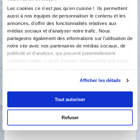
4
25
s
Les cookies ce n'est pas qu'en cuisine ! Ils permettent
aussi à nos équipes de personnaliser le contenu et les
4
Ajouter la farine, un peu de levure
annonces, d'offrir des fonctionnalités relatives aux
chimique. Puis petrir 1 min maximum
médias sociaux et d'analyser notre trafic. Nous
partageons également des informations sur l'utilisation de
Petrissage :
1
min
notre site avec nos partenaires de médias sociaux, de
publicité et d'analyse, qui peuvent potentiellement
5
combiner celles-ci avec d'autres informations que vous
Faites une boule et réservez minimum
leur avez fournies ou qu'ils ont collectées lors de votre
1 heure au frais.
utilisation de leurs services.
Afficher les détails
Montage
Tout autoriser
Ingredients
Liste de courses
Refuser