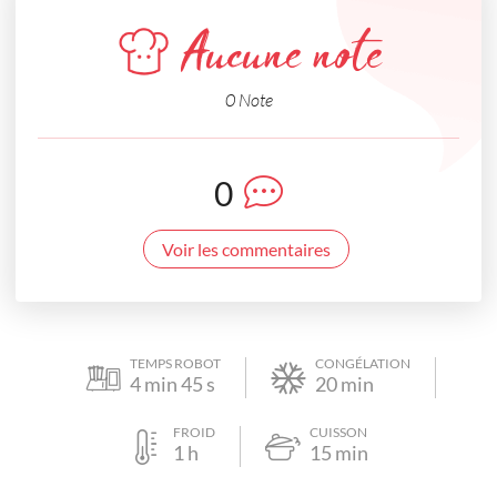
Aucune note
0 Note
0
Voir les commentaires
TEMPS ROBOT
CONGÉLATION
4
min
45
s
20
min
FROID
CUISSON
1
h
15
min