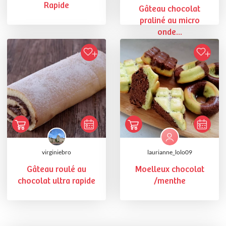
Rapide
Gâteau chocolat
praliné au micro
onde...
virginiebro
laurianne_lolo09
Gâteau roulé au
Moelleux chocolat
chocolat ultra rapide
/menthe