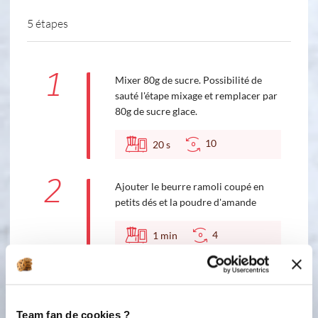
5 étapes
1
Mixer 80g de sucre. Possibilité de
sauté l'étape mixage et remplacer par
80g de sucre glace.
10
20
s
2
Ajouter le beurre ramoli coupé en
petits dés et la poudre d'amande
4
1
min
3
Ajouter l'oeuf et la vanille liquide puis
continuez à mélanger.
Team fan de cookies ?