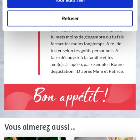
Tout autoriser
réchauffée (comme une infusion).
Dans le frigo, elle continuera de
fermenter et pétiller mais ne pas
Refuser
laisser trop longtemps au frigo, car
elle risque d'être amer. Si trop épicée,
tu mets moins de gingembre ou tu fais
fermenter moins longtemps. A toi de
tester selon tes goûts personnels. A
faire découvrir à ta famille et tes
ami(e)s à l'apéro, par exemple ! Bonne
dégustation ! D'après Mimi et Patrice.
Bon appétit !
Vous aimerez aussi ...