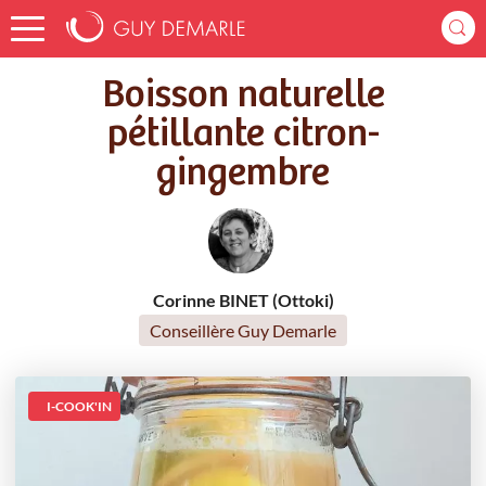
Accueil
Recettes
Boisson naturelle pétillante citron-gingembre
Boisson naturelle
pétillante citron-
gingembre
Corinne BINET (Ottoki)
Conseillère Guy Demarle
I-COOK'IN