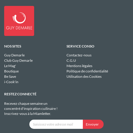
NOS SITES
SERVICE CONSO
Guy Demarle
Contactez-nous
Club Guy Demarle
C.G.U
Le Mag'
Mentions légales
Boutique
Politique de confidentialité
Be Save
Utilisation des Cookies
i-Cook'in
RESTEZ CONNECTÉ
Recevez chaque semaine un
concentré d'inspiration cuilinaire !
Inscrivez-vous à la Miamletter.