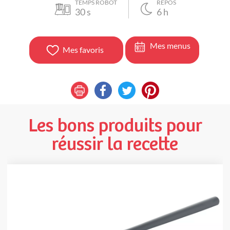
TEMPS ROBOT
REPOS
30
s
6
h
Mes menus
Mes favoris
Les bons produits pour
réussir la recette