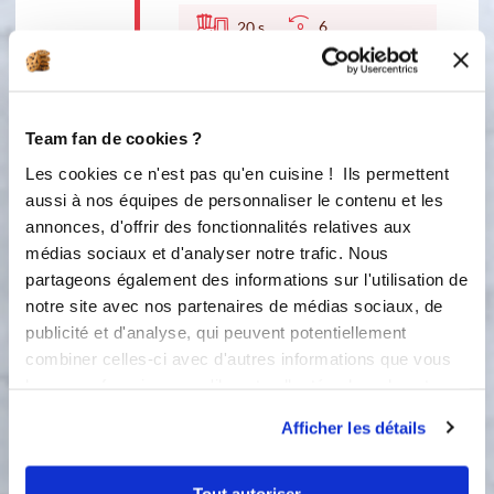
6
20
s
2
Ajouter 1000 g. d'eau à 80°C et 30 g.
de miel neutre. 10 SEC VIT. 4.
Team fan de cookies ?
4
10
s
Les cookies ce n'est pas qu'en cuisine ! Ils permettent
aussi à nos équipes de personnaliser le contenu et les
3
annonces, d'offrir des fonctionnalités relatives aux
Laisser fermenter entre 5 à 10 h, à
médias sociaux et d'analyser notre trafic. Nous
température ambiante, afin qu'elle
partageons également des informations sur l'utilisation de
pétille. Selon le degré de fermentation
notre site avec nos partenaires de médias sociaux, de
que tu souhaites obtenir + tu laisses
publicité et d'analyse, qui peuvent potentiellement
macérer le gingembre, + ta boisson
sera épicée. Elle pétillera aussi + si tu
combiner celles-ci avec d'autres informations que vous
la laisses fermenter + longtemps.
leur avez fournies ou qu'ils ont collectées lors de votre
Filtrer à l'aide de l'entonnoir, dans
utilisation de leurs services.
Afficher les détails
une bouteille à fermeture mécanique
type "bouteille de limonade". Mettre
au frigo et la déguster fraîche ou