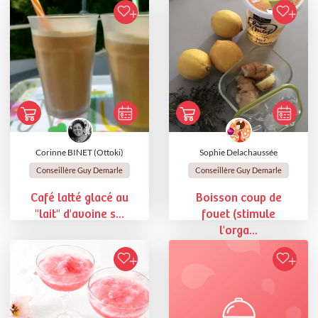
Corinne BINET (Ottoki)
Sophie Delachaussée
Conseillère Guy Demarle
Conseillère Guy Demarle
Café latté glacé au
Boisson coup de
"lait" d'avoine s...
fouet (stimule
l'orga...