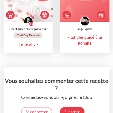
Chef Laurent Deregnaucourt
angeliqueb
Chef Guy Demarle
Fitshake glacé à la
banane
Love elixir
Vous souhaitez commenter cette recette
?
Connectez-vous ou rejoignez le Club
Se connecter
S'inscrire