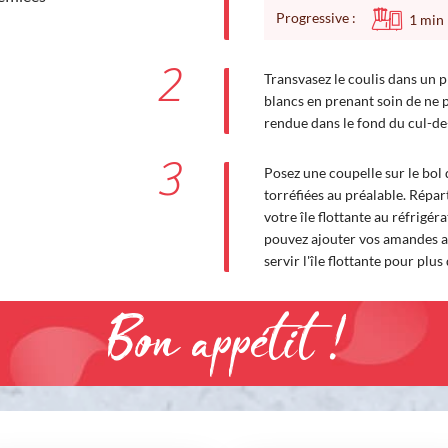
Progressive :
1
min
2
Transvasez le coulis dans un p
blancs en prenant soin de ne p
rendue dans le fond du cul-de
3
Posez une coupelle sur le bol 
torréfiées au préalable. Répar
votre île flottante au réfrigér
pouvez ajouter vos amandes a
servir l'île flottante pour plus
Bon appétit !