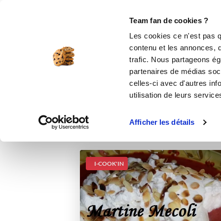
Le Club
i-Cook'in
Be Save
Boutique
Accueil
Recettes
Ile flottante aux frai
Team fan de cookies ?
Les cookies ce n'est pas q
contenu et les annonces, d'
trafic. Nous partageons éga
partenaires de médias soci
celles-ci avec d'autres inf
utilisation de leurs service
Afficher les détails
I-COOK'IN