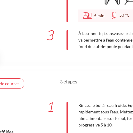
50 °
5
min
3
À la sonnerie, transvasez les
va permettre à l'eau contenue 
fond du cul-de-poule pendant l
3 étapes
 de courses
1
Rincez le bol à l'eau froide. Eq
rapidement sous l'eau. Mettez-
film alimentaire sur le bol, fe
progressive 5 à 10.
ffilées