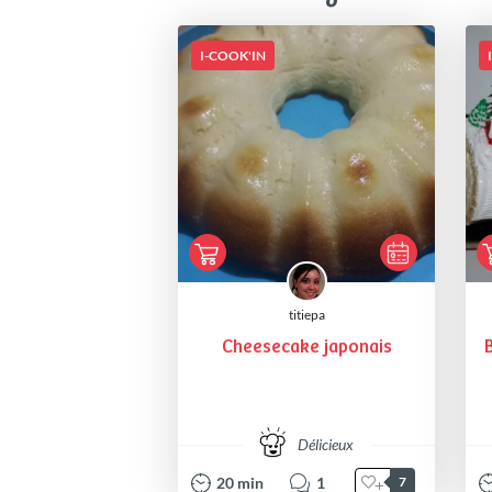
I-COOK'IN
titiepa
Cheesecake japonais
B
Délicieux
20
min
1
7