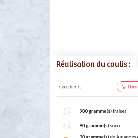
Réalisation du coulis :
Ingredients
Liste
900 gramme(s)
fraises
90 gramme(s)
sucre
30 gramme(s)
de Amandes e