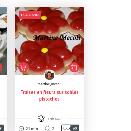
I-COOK'IN
martine_mecoli
Fraises en fleurs sur sablés
pistaches
Très bon
21
min
2
9
60