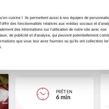
Canofea
Borealia
ses
LE MAG
LA BOUTIQUE
RECETTES
u'en cuisine ! Ils permettent aussi à nos équipes de personnalis
Ile flottante aux fraises
offrir des fonctionnalités relatives aux médias sociaux et d'anal
lement des informations sur l'utilisation de notre site avec nos
desserts
Pour recevoir
aux, de publicité et d'analyse, qui peuvent potentiellement comb
ormations que vous leur avez fournies ou qu'ils ont collectées lor
s.
martine_mecoli
PRÊT EN
6
min