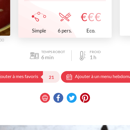
€
€
€
Simple
Eco.
6 pers.
h30
TEMPS ROBOT
FROID
6
min
1
h
jouter à mes favoris
Ajouter à un menu hebdom
21