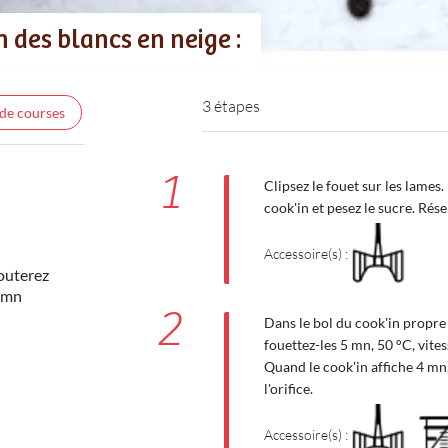
n des blancs en neige :
3 étapes
 de courses
1
Clipsez le fouet sur les lames
cook'in et pesez le sucre. Rése
Accessoire(s) :
jouterez
4 mn
2
Dans le bol du cook'in propre 
fouettez-les 5 mn, 50 °C, vite
Quand le cook'in affiche 4 mn,
l'orifice.
Accessoire(s) :