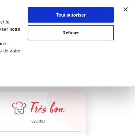
Atelier Culinaire
Le métier
Guy Demarle
Tout autoriser
Se connecter
S'inscrire
er le
yser notre
Refuser
iner
s de votre
Très bon
6 Notes