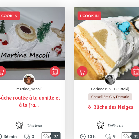
I-COOK'IN
I-COOK'IN
martine_mecoli
Corinne BINET (Ottoki)
Conseillère Guy Demarle
ûche roulée à la vanille et
à la fra...
🐧 Bûche des Neiges
Délicieux
Délicieux
36
min
0
13
h
9
37
13