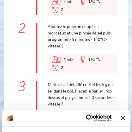
140 °C
5
min
2
2
Ajoutez le poivron coupé en
morceaux et une pincée de sel puis
programmez 5 minutes - 140°C -
vitesse 2.
140 °C
5
min
2
3
Mettez l’ail détaillé en 8 et les 5 g de
sel dans le bol. Placez le panier inox
dessus et programmez 20 secondes -
vitesse 7.
Accessoire(s) :