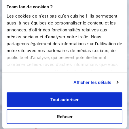
7
20
s
Team fan de cookies ?
Les cookies ce n'est pas qu'en cuisine ! Ils permettent
4
Retirez le panier inox et ajoutez les
aussi à nos équipes de personnaliser le contenu et les
pois chiche cuits et le poivron.
annonces, d'offrir des fonctionnalités relatives aux
Replacez le panier inox et
médias sociaux et d'analyser notre trafic. Nous
programmez 30 secondes - vitesse 10.
partageons également des informations sur l'utilisation de
notre site avec nos partenaires de médias sociaux, de
10
30
s
publicité et d'analyse, qui peuvent potentiellement
combiner celles-ci avec d'autres informations que vous
5
leur avez fournies ou qu'ils ont collectées lors de votre
Retirez le panier inox et ajoutez le
utilisation de leurs services.
massalé, le jus de citron, l’huile d’olive
Afficher les détails
et le tahin. Replacez le panier inox et
programmez 1 minute - vitesse 10.
Tout autoriser
Accessoire(s) :
Refuser
10
1
min