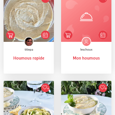
titiepa
leschoux
Houmous rapide
Mon houmous