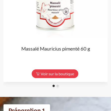
Massalé Mauricius pimenté 60 g
Voir sur la boutique