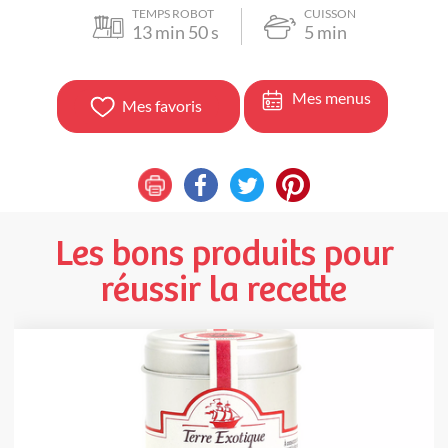
TEMPS ROBOT
CUISSON
13
min
50
s
5
min
Mes menus
Mes favoris
Les bons produits pour
réussir la recette