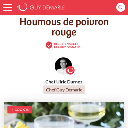
Accueil
Recettes
Houmous de poivron rouge
Houmous de poivron
rouge
RECETTE VALIDÉE
PAR GUY DEMARLE !
Chef Ulric Durnez
Chef Guy Demarle
I-COOK'IN