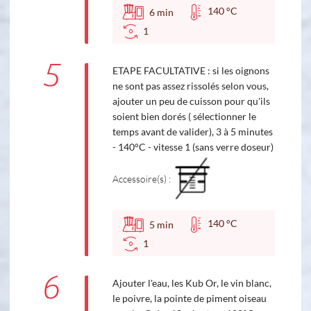
140 °C
6
min
1
5
ETAPE FACULTATIVE : si les oignons
ne sont pas assez rissolés selon vous,
ajouter un peu de cuisson pour qu'ils
soient bien dorés ( sélectionner le
temps avant de valider), 3 à 5 minutes
- 140°C - vitesse 1 (sans verre doseur)
Accessoire(s) :
140 °C
5
min
1
6
Ajouter l'eau, les Kub Or, le vin blanc,
le poivre, la pointe de piment oiseau