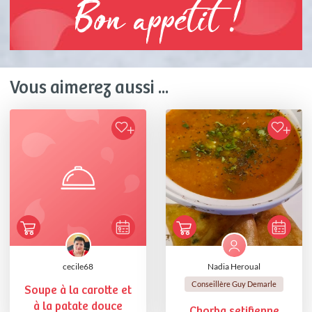
Bon appétit !
Vous aimerez aussi ...
cecile68
Nadia Heroual
Conseillère Guy Demarle
Soupe à la carotte et
à la patate douce
Chorba setifienne