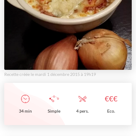
Recette créée le mardi 1 décembre 2015 à 19h19
€
€
€
34
min
Simple
4 pers.
Eco.