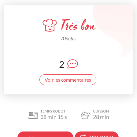
Très bon
3 Notes
2
Voir les commentaires
TEMPS ROBOT
CUISSON
38
min
15
s
28
min
Mes menus