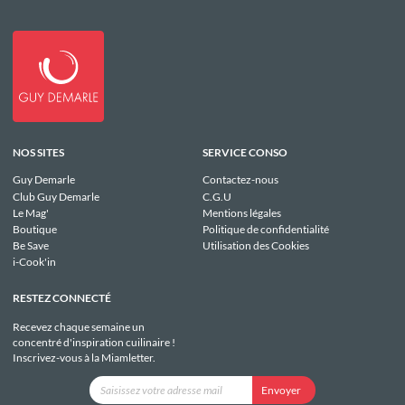
NOS SITES
SERVICE CONSO
Guy Demarle
Contactez-nous
Club Guy Demarle
C.G.U
Le Mag'
Mentions légales
Boutique
Politique de confidentialité
Be Save
Utilisation des Cookies
i-Cook'in
RESTEZ CONNECTÉ
Recevez chaque semaine un
concentré d'inspiration cuilinaire !
Inscrivez-vous à la Miamletter.