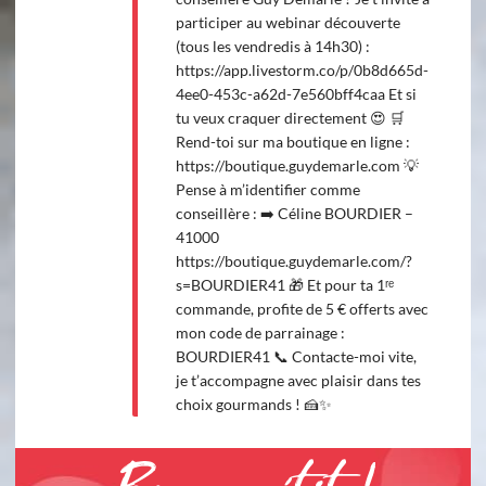
participer au webinar découverte
(tous les vendredis à 14h30) :
https://app.livestorm.co/p/0b8d665d-
4ee0-453c-a62d-7e560bff4caa Et si
tu veux craquer directement 😍 🛒
Rend-toi sur ma boutique en ligne :
https://boutique.guydemarle.com 💡
Pense à m’identifier comme
conseillère : ➡️ Céline BOURDIER –
41000
https://boutique.guydemarle.com/?
s=BOURDIER41 🎁 Et pour ta 1ʳᵉ
commande, profite de 5 € offerts avec
mon code de parrainage :
BOURDIER41 📞 Contacte-moi vite,
je t’accompagne avec plaisir dans tes
choix gourmands ! 🍰✨