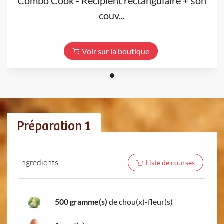
Combo Cook - Récipient rectangulaire + son
couv...
Voir sur la boutique
Préparation 1
Ingredients
Liste de courses
500 gramme(s)
de chou(x)-fleur(s)