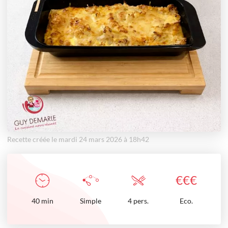
Recette créée le mardi 24 mars 2026 à 18h42
€
€
€
40
min
Simple
4 pers.
Eco.