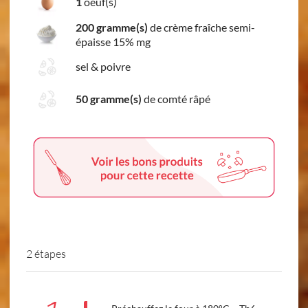
1
oeuf(s)
200 gramme(s)
de crème fraîche semi-
épaisse 15% mg
sel & poivre
50 gramme(s)
de comté râpé
2 étapes