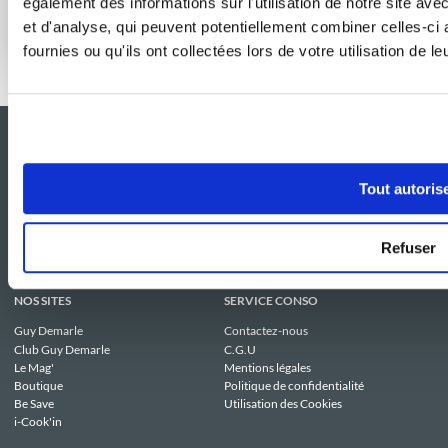
également des informations sur l'utilisation de notre site av
et d'analyse, qui peuvent potentiellement combiner celles-ci
Effet boulangerie assuré à la maison
fournies ou qu'ils ont collectées lors de votre utilisation de l
Tout autoris
Refuser
NOS SITES
SERVICE CONSO
Guy Demarle
Contactez-nous
Club Guy Demarle
C.G.U
Le Mag'
Mentions légales
Boutique
Politique de confidentialité
Be Save
Utilisation des Cookies
i-Cook'in