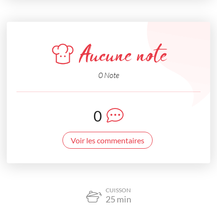
Aucune note
0 Note
0
Voir les commentaires
CUISSON
25
min