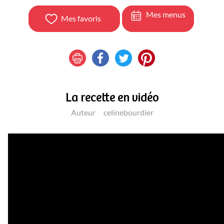
Mes menus
Mes favoris
La recette en vidéo
Auteur
celinebourdier