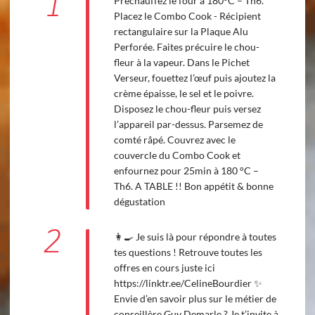
1
Préchauffez le four à 180°C – Th6.
Placez le Combo Cook - Récipient
rectangulaire sur la Plaque Alu
Perforée. Faites précuire le chou-
fleur à la vapeur. Dans le Pichet
Verseur, fouettez l’œuf puis ajoutez la
crème épaisse, le sel et le poivre.
Disposez le chou-fleur puis versez
l’appareil par-dessus. Parsemez de
comté râpé. Couvrez avec le
couvercle du Combo Cook et
enfournez pour 25min à 180 °C –
Th6. A TABLE !! Bon appétit & bonne
dégustation
2
👩‍🍳 Je suis là pour répondre à toutes
tes questions ! Retrouve toutes les
offres en cours juste ici
https://linktr.ee/CelineBourdier ✨
Envie d’en savoir plus sur le métier de
conseillère Guy Demarle ? Je t’invite à