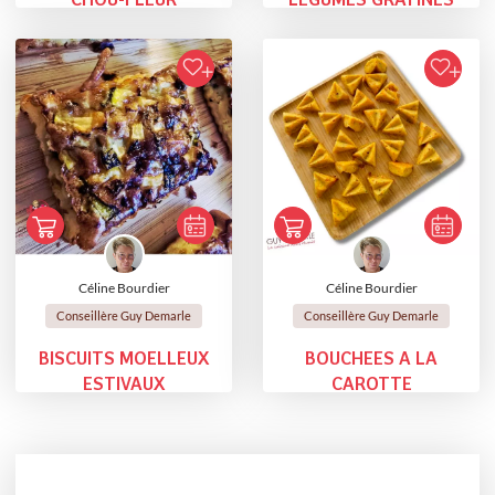
CHOU-FLEUR
LÉGUMES GRATINÉS
Céline Bourdier
Céline Bourdier
Conseillère Guy Demarle
Conseillère Guy Demarle
BISCUITS MOELLEUX
BOUCHEES A LA
ESTIVAUX
CAROTTE