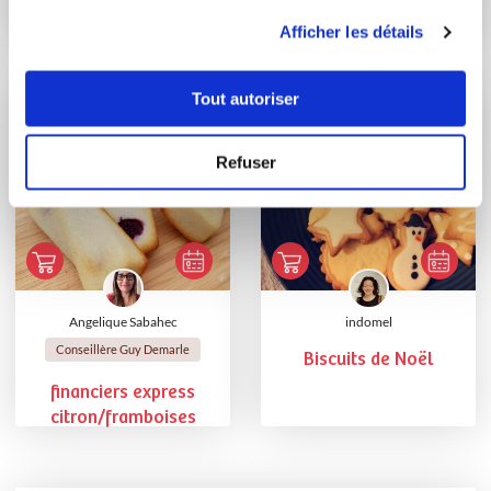
Gâteau de carottes à
BEAUX FINANCIERS
utilisation de leurs services.
Afficher les détails
la noisette
EN BOUTONS DE
ROSES
Tout autoriser
Refuser
Angelique Sabahec
indomel
Conseillère Guy Demarle
Biscuits de Noël
financiers express
citron/framboises