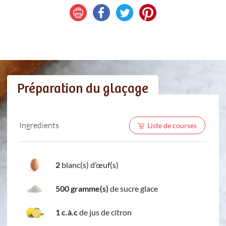
Préparation du glaçage
Ingredients
Liste de courses
2
blanc(s) d’œuf(s)
500 gramme(s)
de sucre glace
1 c.à.c
de jus de citron