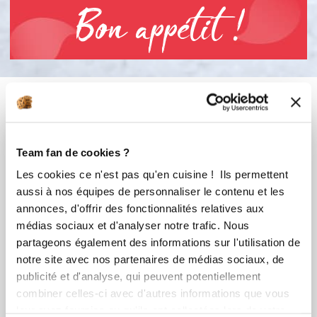
Bon appétit !
Vous aimerez aussi ...
Team fan de cookies ?
Les cookies ce n'est pas qu'en cuisine ! Ils permettent
aussi à nos équipes de personnaliser le contenu et les
annonces, d'offrir des fonctionnalités relatives aux
médias sociaux et d'analyser notre trafic. Nous
partageons également des informations sur l'utilisation de
notre site avec nos partenaires de médias sociaux, de
publicité et d'analyse, qui peuvent potentiellement
Caroline Perez
Maguy GOMEZ
combiner celles-ci avec d'autres informations que vous
Conseillère Guy Demarle
Conseillère Guy Demarle
leur avez fournies ou qu'ils ont collectées lors de votre