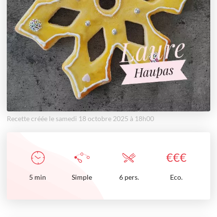
Recette créée le samedi 18 octobre 2025 à 18h00
€
€
€
5
min
Simple
6 pers.
Eco.