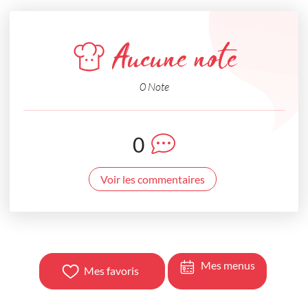
Aucune note
0 Note
0
Voir les commentaires
Mes menus
Mes favoris