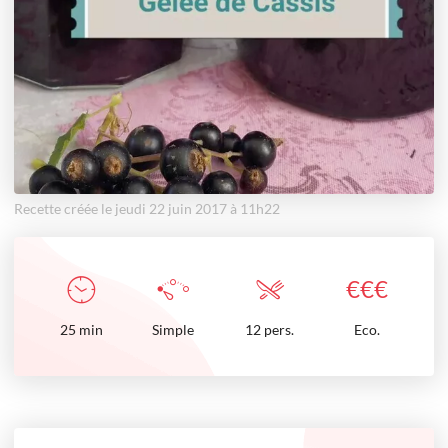
Recette créée le jeudi 22 juin 2017 à 11h22
€
€
€
25
min
Simple
12 pers.
Eco.