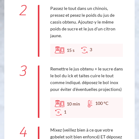
2
Passez le tout dans un chinois,
pressez et pesez le poids du jus de
cassis obtenu. Ajoutez-y le même
poids de sucre et le jus d'un citron
jaune.
3
15
s
3
Remettre le jus obtenu + le sucre dans
le bol du ick et taites cuire le tout
comme indiqué. déposez le bol inox
pour éviter d'éventuelles projections)
100 °C
10
min
1
4
Mixez (veillez bien à ce que votre
gobelet soit bien enfoncé) ET déposez