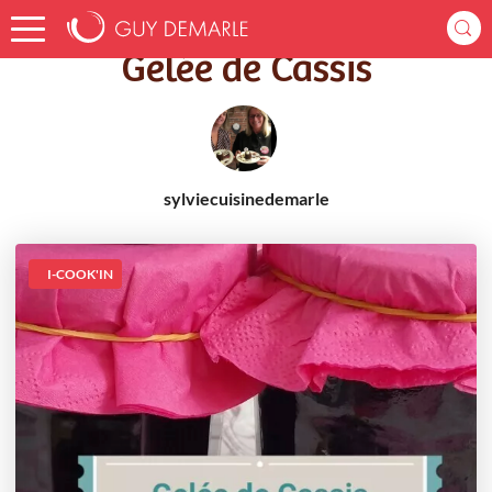
Accueil
Recettes
Gelée de Cassis
Gelée de Cassis
sylviecuisinedemarle
I-COOK'IN