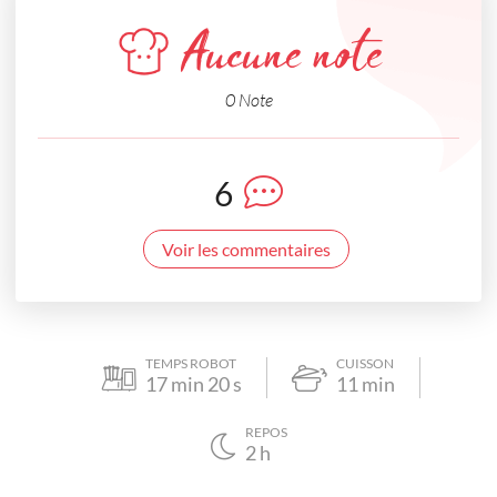
Aucune note
0 Note
6
Voir les commentaires
TEMPS ROBOT
CUISSON
17
min
20
s
11
min
REPOS
2
h