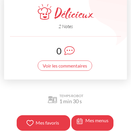
Délicieux
2 Notes
0
Voir les commentaires
TEMPS ROBOT
1
min
30
s
Mes menus
Mes favoris