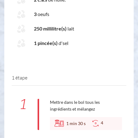
3
oeufs
250 millilitre(s)
lait
1 pincée(s)
d'sel
1 étape
1
Mettre dans le bol tous les
ingrédients et mélangez
4
1
min
30
s