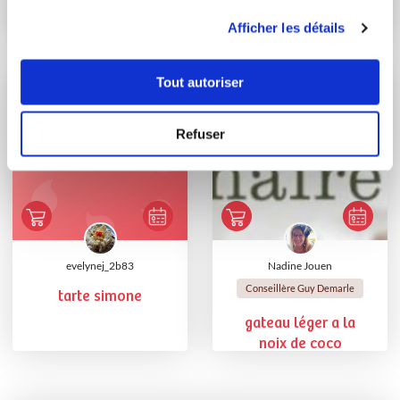
facile (20 crêpes)
Banane
utilisation de leurs services.
Afficher les détails
Tout autoriser
Refuser
evelynej_2b83
Nadine Jouen
Conseillère Guy Demarle
tarte simone
gateau léger a la
noix de coco