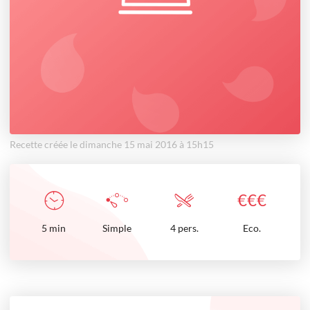
Recette créée le dimanche 15 mai 2016 à 15h15
€
€
€
5
min
Simple
4 pers.
Eco.