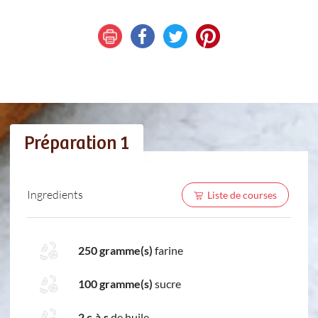
Préparation 1
Ingredients
Liste de courses
250 gramme(s)
farine
100 gramme(s)
sucre
2 c.à.s
de huile.