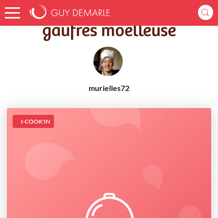
Accueil
Recettes
gaufres moelleuse
gaufres moelleuse
murielles72
I-COOK'IN