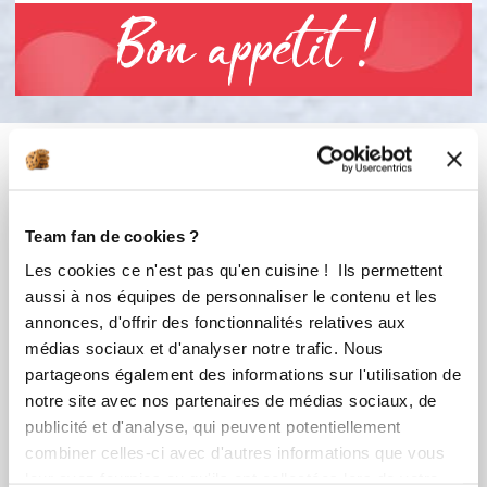
Bon appétit !
Vous aimerez aussi ...
Team fan de cookies ?
Les cookies ce n'est pas qu'en cuisine ! Ils permettent
aussi à nos équipes de personnaliser le contenu et les
annonces, d'offrir des fonctionnalités relatives aux
médias sociaux et d'analyser notre trafic. Nous
partageons également des informations sur l'utilisation de
notre site avec nos partenaires de médias sociaux, de
publicité et d'analyse, qui peuvent potentiellement
virginiebro
maike
combiner celles-ci avec d'autres informations que vous
Ma pâte à crêpes très
Carré Chocolat
leur avez fournies ou qu'ils ont collectées lors de votre