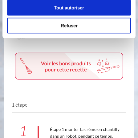
3 tranche(s)
de blanc(s) de dinde
Tout autoriser
1 c.à.s
de moutarde
Refuser
2 c.à.s
de ketchup
1 étape
1
Étape 1 monter la crème en chantilly
dans un robot. pendant ce temps,