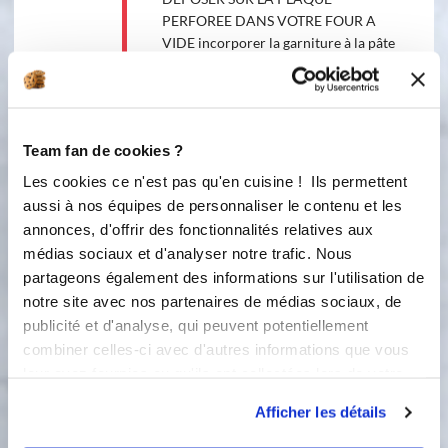
PERFOREE DANS VOTRE FOUR A
VIDE incorporer la garniture à la pâte
à gaufres puis bien mélanger le tout
dans le cul de poule. verser la
préparation dans le pichet bec
verseur pour remplir les empreintes à
Team fan de cookies ?
gaufres plus facilement. ensuite
enfourner 15 minutes, démouler sur
Les cookies ce n'est pas qu'en cuisine ! Ils permettent
la toile de cuisson puis enfournée de
aussi à nos équipes de personnaliser le contenu et les
nouveau 5 minutes
annonces, d'offrir des fonctionnalités relatives aux
médias sociaux et d'analyser notre trafic. Nous
Préparation 3 chantilly de dinde
partageons également des informations sur l'utilisation de
notre site avec nos partenaires de médias sociaux, de
publicité et d'analyse, qui peuvent potentiellement
Ingredients
Liste de courses
combiner celles-ci avec d'autres informations que vous
leur avez fournies ou qu'ils ont collectées lors de votre
utilisation de leurs services.
200 millilitre(s)
de crème fraîche liquide
Afficher les détails
entière