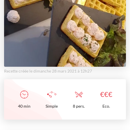
Recette créée le dimanche 28 mars 2021 à 12h27
€
€
€
40
min
Simple
8 pers.
Eco.