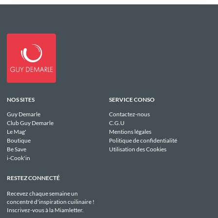
NOS SITES
SERVICE CONSO
Guy Demarle
Contactez-nous
Club Guy Demarle
C.G.U
Le Mag'
Mentions légales
Boutique
Politique de confidentialité
Be Save
Utilisation des Cookies
i-Cook'in
RESTEZ CONNECTÉ
Recevez chaque semaine un
concentré d'inspiration cuilinaire !
Inscrivez-vous à la Miamletter.