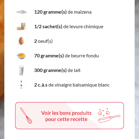
120 gramme(s)
de maïzena
1/2 sachet(s)
de levure chimique
2
oeuf(s)
70 gramme(s)
de beurre fondu
300 gramme(s)
de lait
2 c.à.s
de vinaigre balsamique blanc