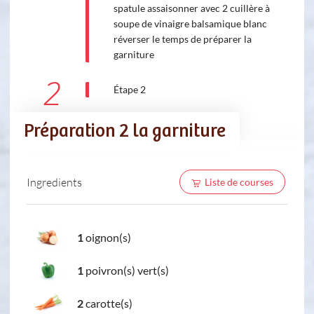
spatule assaisonner avec 2 cuillère à
soupe de vinaigre balsamique blanc
réverser le temps de préparer la
garniture
2
Étape 2
Préparation 2 la garniture
Ingredients
Liste de courses
1
oignon(s)
1
poivron(s) vert(s)
2
carotte(s)