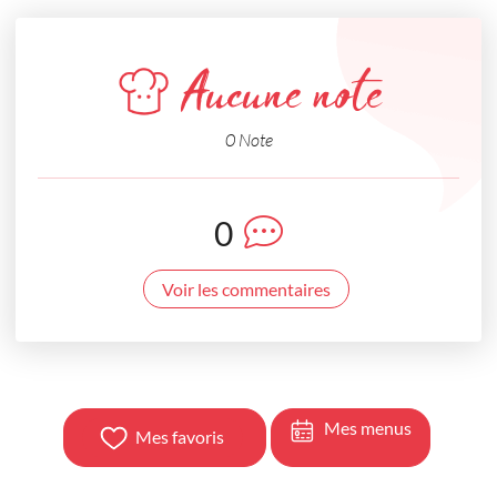
Aucune note
0 Note
0
Voir les commentaires
Mes menus
Mes favoris