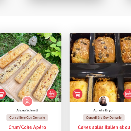
Alexia Schmitt
Aurélie Bryon
Conseillère Guy Demarle
Conseillère Guy Demarle
Crum’Cake Apéro
Cakes salés italien et au