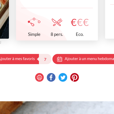
€
€
€
Simple
Eco.
8 pers.
2
jouter à mes favoris
Ajouter à un menu hebdoma
7