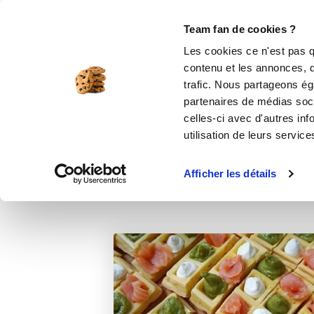
Le Club
i-Cook'in
Be Save
Boutique
Accueil
Recettes
Gaufres apéritives
Team fan de cookies ?
Les cookies ce n'est pas q
contenu et les annonces, d'
trafic. Nous partageons éga
partenaires de médias soci
celles-ci avec d'autres inf
utilisation de leurs service
Afficher les détails