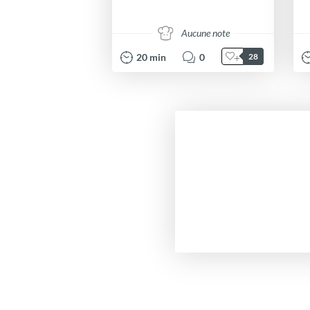
Aucune note
20
min
0
28