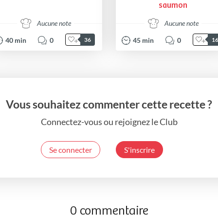
saumon
Aucune note
Aucune note
40
min
0
45
min
0
36
1
Vous souhaitez commenter cette recette ?
Connectez-vous ou rejoignez le Club
Se connecter
S'inscrire
0 commentaire