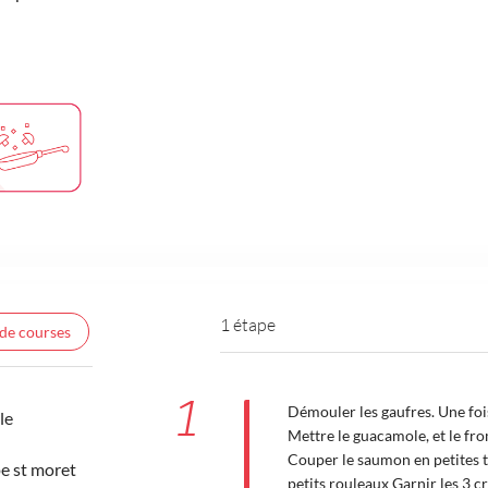
1 étape
 de courses
1
Démouler les gaufres. Une foi
le
Mettre le guacamole, et le fr
Couper le saumon en petites tr
e st moret
petits rouleaux Garnir les 3 