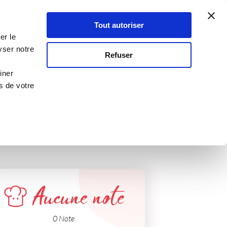
Atelier Culinaire
Le métier
Guy Demarle
Tout autoriser
Se connecter
S'inscrire
er le
yser notre
Refuser
oir
iner
s de votre
Aucune note
0 Note