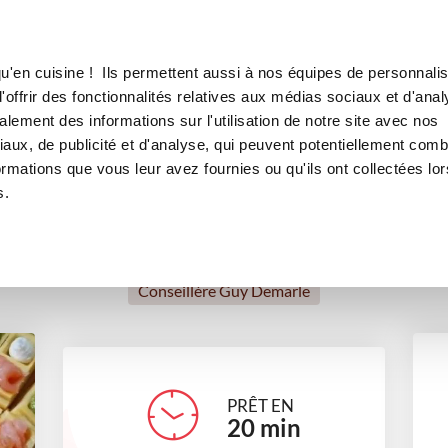
Canofea
Borealia
LE MAG
LA BOUTIQUE
RECETTES
u'en cuisine ! Ils permettent aussi à nos équipes de personnalis
Gaufres apéritives
offrir des fonctionnalités relatives aux médias sociaux et d'anal
lement des informations sur l'utilisation de notre site avec nos
apéritifs
Challenge recettes
Repas de fête
Pour recev
aux, de publicité et d'analyse, qui peuvent potentiellement comb
ormations que vous leur avez fournies ou qu'ils ont collectées lor
s.
VANESSA CHOUVELON
Conseillère Guy Demarle
PRÊT EN
20
min