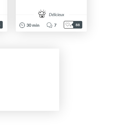
Délicieux
30
min
7
6
88