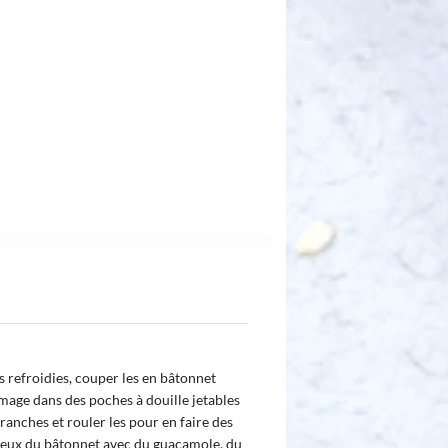
s refroidies, couper les en bâtonnet
omage dans des poches à douille jetables
anches et rouler les pour en faire des
creux du bâtonnet avec du guacamole, du