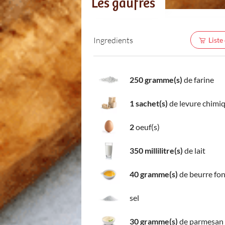
Les gaufres
Ingredients
Liste
250 gramme(s)
de farine
1 sachet(s)
de levure chimi
2
oeuf(s)
350 millilitre(s)
de lait
40 gramme(s)
de beurre fo
sel
30 gramme(s)
de parmesan 