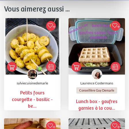
Vous aimerez aussi ...
sylviecuisinedemarle
Laurence Costermans
Conseillère Guy Demarle
Petits fours
courgette - basilic -
Lunch box - gaufres
be...
garnies à la cou...