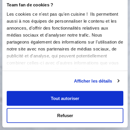
gaufre sur la grille et la mettre au four
Team fan de cookies ?
(min 5min) - Eplucher la courgette et
la couper pour la passer au tornado,
Les cookies ce n'est pas qu'en cuisine ! Ils permettent
(il faut qu’elle soit achée finiment).
aussi à nos équipes de personnaliser le contenu et les
L’ajouter à la préparation. - Mettre le
annonces, d'offrir des fonctionnalités relatives aux
beaufort râpé à la préparation. -
médias sociaux et d'analyser notre trafic. Nous
Mettre le jambon dans le tornado et
partageons également des informations sur l'utilisation de
l’achée. Puis l’ajouter à la préparation
notre site avec nos partenaires de médias sociaux, de
et bien mélanger à l’aide de la spatule.
publicité et d'analyse, qui peuvent potentiellement
- Sortir les empreintes du four et les
combiner celles-ci avec d'autres informations que vous
garnies avec la préparation. - Cuire
leur avez fournies ou qu'ils ont collectées lors de votre
15 min à 220C°
utilisation de leurs services.
Afficher les détails
2
Étape 2
Tout autoriser
Bon appétit !
Refuser