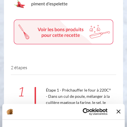
piment d'espelette
2 étapes
1
Étape 1 - Préchauffer le four à 220C°
- Dans un cul de poule, mélanger à la
cuillère magique la farine, le sel, le
poivre, le paprika et la levure. Puis
casser les 2 œufs et le lait. Mélanger à
l’aide du fouet. - Mètre l’empreinte à