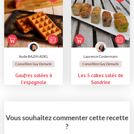
Aude BAZIN ADEL
Laurence Costermans
Conseillère Guy Demarle
Conseillère Guy Demarle
Gaufres salées à
Les 5 cakes salés de
l'espagnole
Sandrine
Vous souhaitez commenter cette recette
?