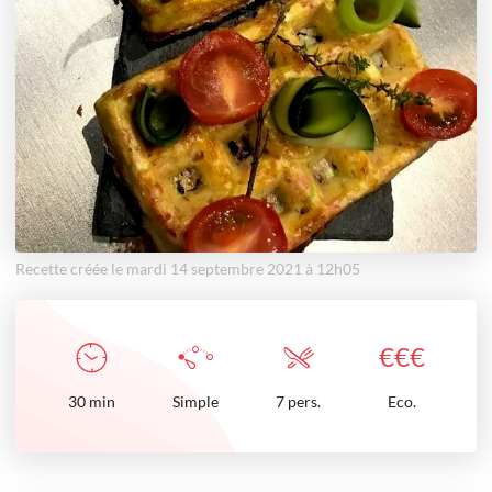
Recette créée le mardi 14 septembre 2021 à 12h05
€
€
€
30
min
Simple
7 pers.
Eco.