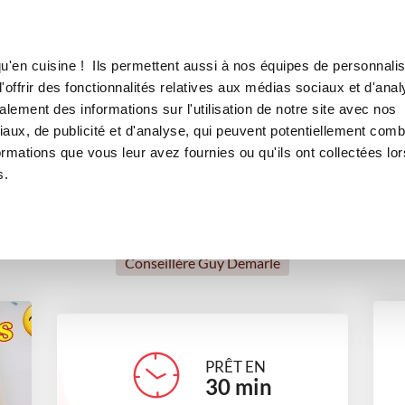
Canofea
Borealia
es petits aux fruits et pépites de chocolat
LE MAG
LA BOUTIQUE
RECETTES
u'en cuisine ! Ils permettent aussi à nos équipes de personnalis
eau des petits aux fruits et pé
offrir des fonctionnalités relatives aux médias sociaux et d'anal
lement des informations sur l'utilisation de notre site avec nos
Sans lactose
Tea time
Petits gourmands
Automne
aux, de publicité et d'analyse, qui peuvent potentiellement comb
ormations que vous leur avez fournies ou qu'ils ont collectées lor
s.
Marie Kernen
Conseillère Guy Demarle
PRÊT EN
30
min