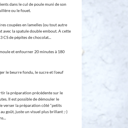
ients dans le cul de poule muni de son
illère ou le fouet.
res coupées en lamelles (ou tout autre
nt avec la spatule double embout. A cette
r 3 CS de pépites de chocolat...
 moule et enfourner 20 minutes à 180
er le beurre fondu, le sucre et l'oeuf
rtir la préparation précédente sur le
es. Il est possible de démouler le
de verser la préparation côté "petits
au goût, juste un visuel plus brillant ;-)
s...