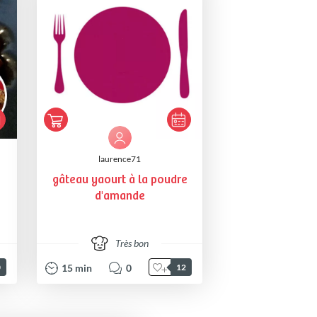
laurence71
gâteau yaourt à la poudre
d'amande
Très bon
15
min
0
0
12