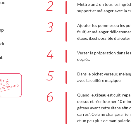
2
que
Mettre un à un tous les ingréd
support et mélanger avec la cu
3
Ajouter les pommes ou les poi
op
fruit) et mélanger délicateme
étape, il.est possible d'ajoute
ndu
4
Verser la préparation dans le
at
degrés.
5
Dans le pichet verseur, mélang
avec la cuillère magique.
6
Quand le gâteau est cuit, repa
dessus et réenfourner 10 minut
gâteau avant cette étape afin 
carrés". Cela ne changera rien 
et un peu plus de manipulation