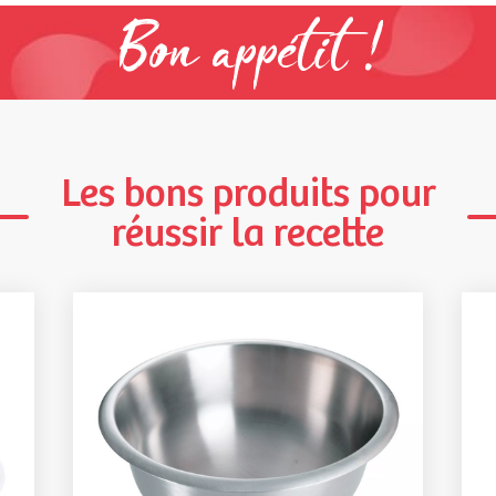
Bon appétit !
Les bons produits pour
réussir la recette