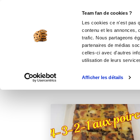
Le Club
i-Cook'in
Be Save
Boutique
Accueil
Recettes
5,4,3,2,1 ou gâteau d
Team fan de cookies ?
Les cookies ce n'est pas q
5,4,3,2,1 ou gât
contenu et les annonces, d'
trafic. Nous partageons éga
desserts
partenaires de médias soci
celles-ci avec d'autres inf
utilisation de leurs service
Afficher les détails