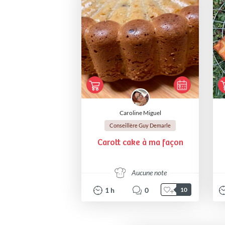
Caroline Miguel
Conseillère Guy Demarle
Carott cake à ma façon
Aucune note
1
h
0
10