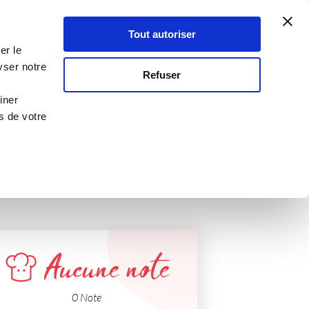
Atelier Culinaire
Le métier
Guy Demarle
Tout autoriser
Se connecter
S'inscrire
er le
pites de chocolat
yser notre
Refuser
Sans gluten
iner
s de votre
Aucune note
0 Note