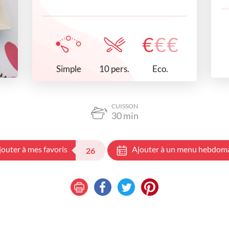
€
€
€
Simple
Eco.
10 pers.
CUISSON
30
min
jouter à mes favoris
Ajouter à un menu hebdom
26