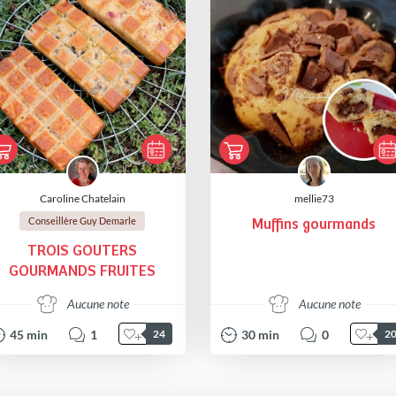
Caroline Chatelain
mellie73
Conseillère Guy Demarle
Muffins gourmands
TROIS GOUTERS
GOURMANDS FRUITES
Aucune note
Aucune note
45
min
1
30
min
0
24
2