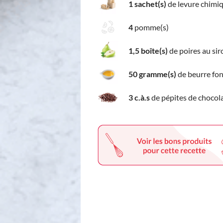
1 sachet(s)
de levure chimi
4
pomme(s)
1,5 boîte(s)
de poires au sir
50 gramme(s)
de beurre fo
3 c.à.s
de pépites de chocol