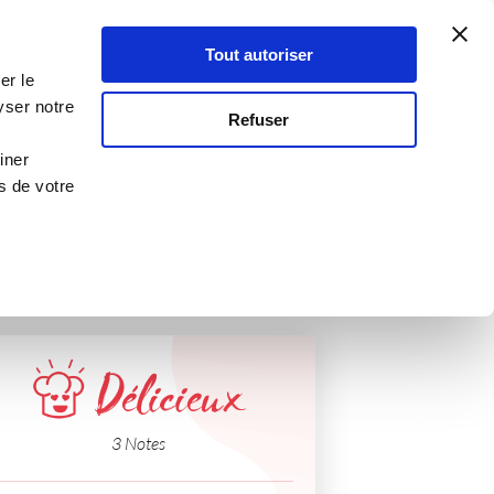
Atelier Culinaire
Le métier
Guy Demarle
Tout autoriser
Se connecter
S'inscrire
er le
pone
yser notre
Refuser
iner
s de votre
Délicieux
3 Notes