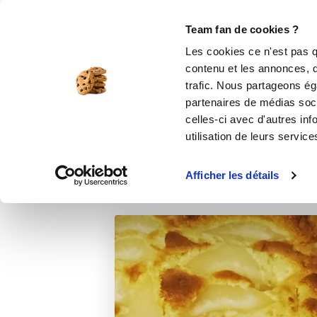
Le Club
i-Cook'in
Be Save
Boutique
Accueil
Recettes
Gâteau aux pommes
Team fan de cookies ?
Les cookies ce n'est pas q
Gât
contenu et les annonces, d'
trafic. Nous partageons éga
partenaires de médias soci
celles-ci avec d'autres inf
utilisation de leurs service
Afficher les détails