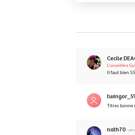
Cecile DE
Conseillère G
Il faut bien 
twingor_5
Titres bonne 
nath70
ven