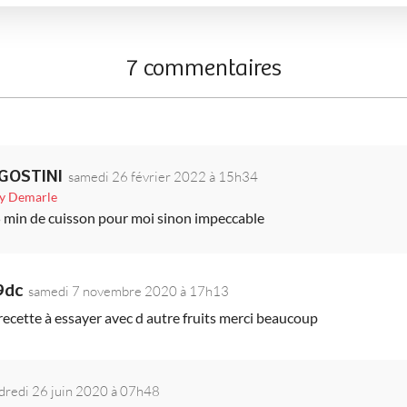
7 commentaires
AGOSTINI
samedi 26 février 2022 à 15h34
uy Demarle
55 min de cuisson pour moi sinon impeccable
9dc
samedi 7 novembre 2020 à 17h13
recette à essayer avec d autre fruits merci beaucoup
dredi 26 juin 2020 à 07h48