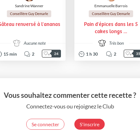
Sandrine Wanner
Emmanuelle Barrois
Conseillère Guy Demarle
Conseillère Guy Demarle
Gâteau renversé à l'ananas
Pain d'épices dans les 5
cakes longs ...
Aucune note
Très bon
15
min
2
1
h
30
2
24
3
Vous souhaitez commenter cette recette ?
Connectez-vous ou rejoignez le Club
Se connecter
S'inscrire