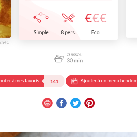
€
€
€
Simple
Eco.
8 pers.
22h41
CUISSON
30
min
outer à mes favoris
Ajouter à un menu hebdom
141