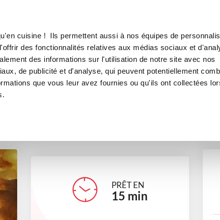
Canofea
Borealia
 à la mascarpone
LE MAG
LA BOUTIQUE
RECETTES
u'en cuisine ! Ils permettent aussi à nos équipes de personnalis
eau aux pommes à la mascar
offrir des fonctionnalités relatives aux médias sociaux et d'anal
lement des informations sur l'utilisation de notre site avec nos
desserts
aux, de publicité et d'analyse, qui peuvent potentiellement comb
ormations que vous leur avez fournies ou qu'ils ont collectées lor
s.
lindad_8f98
PRÊT EN
15
min