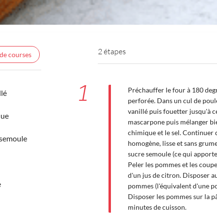
2 étapes
 de courses
1
Préchauffer le four à 180 deg
llé
perforée. Dans un cul de poule,
vanillé puis fouetter jusqu'à 
que
mascarpone puis mélanger bien
chimique et le sel. Continuer 
 semoule
homogène, lisse et sans grum
sucre semoule (ce qui apporte
Peler les pommes et les coupe
d'un jus de citron. Disposer 
e
pommes (l'équivalent d'une p
Disposer les pommes sur la pâ
minutes de cuisson.