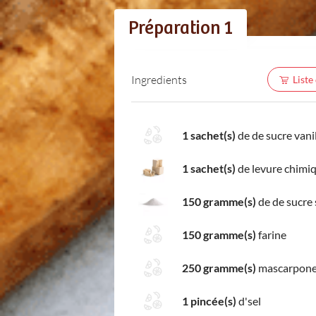
Préparation 1
Ingredients
Liste
1 sachet(s)
de de sucre vani
1 sachet(s)
de levure chimi
150 gramme(s)
de de sucre
150 gramme(s)
farine
250 gramme(s)
mascarpon
1 pincée(s)
d'sel