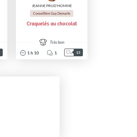
JEANNE PRUD'HOMME
Conseillère Guy Demarle
Craquelés au chocolat
Très bon
1
h
10
1
5
15