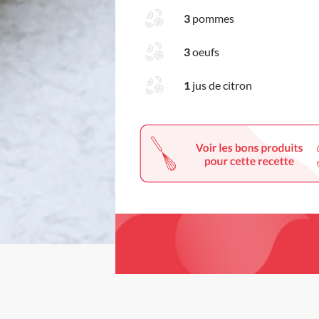
3
pommes
3
oeufs
1
jus de citron