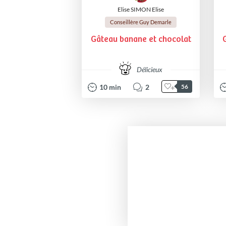
Elise SIMON Elise
Conseillère Guy Demarle
Gâteau banane et chocolat
Délicieux
10
min
2
56