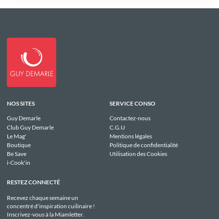
NOS SITES
SERVICE CONSO
Guy Demarle
Contactez-nous
Club Guy Demarle
C.G.U
Le Mag'
Mentions légales
Boutique
Politique de confidentialité
Be Save
Utilisation des Cookies
i-Cook'in
RESTEZ CONNECTÉ
Recevez chaque semaine un
concentré d'inspiration cuilinaire !
Inscrivez-vous à la Miamletter.