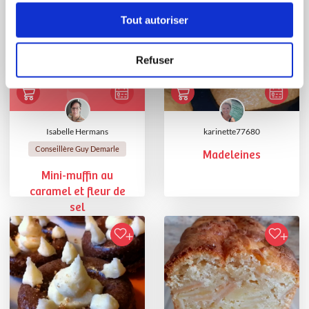
Tout autoriser
Refuser
Isabelle Hermans
karinette77680
Conseillère Guy Demarle
Madeleines
Mini-muffin au
caramel et fleur de
sel