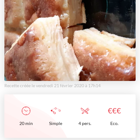
Recette créée le vendredi 21 février 2020 à 17h14
€
€
€
20
min
Simple
4 pers.
Eco.