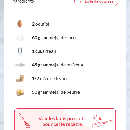
Ingredients
Liste de courses
2
oeuf(s)
60 gramme(s)
de sucre
1 c.à.s
d'eau
45 gramme(s)
de maïzena
1/2 c.à.c
de levure
50 gramme(s)
de beurre