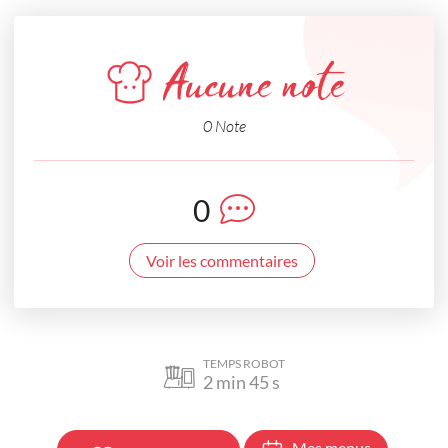
Aucune note
0 Note
0
Voir les commentaires
TEMPS ROBOT
2
min
45
s
Mes menus