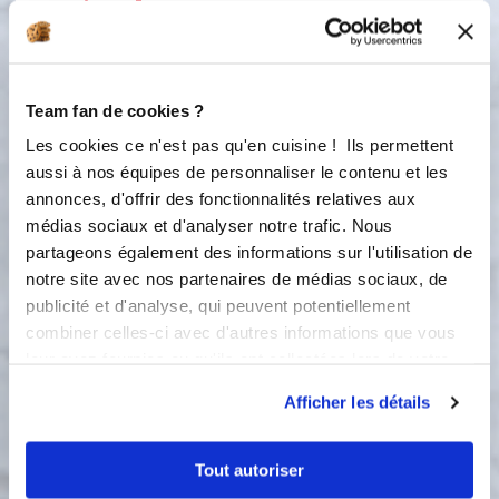
1
placez le dans votre bol. Hacher
grossièrement.
2
Réserver la poudre obtenu dans un
Team fan de cookies ?
récipient pour la suite de la recette.
Les cookies ce n'est pas qu'en cuisine ! Ils permettent
3
aussi à nos équipes de personnaliser le contenu et les
Ajouter la crème fraîche. Faire
annonces, d'offrir des fonctionnalités relatives aux
chauffer 1 minute à 100°
médias sociaux et d'analyser notre trafic. Nous
100 °C
partageons également des informations sur l'utilisation de
1
min
notre site avec nos partenaires de médias sociaux, de
2
publicité et d'analyse, qui peuvent potentiellement
combiner celles-ci avec d'autres informations que vous
4
Ajouter le chocolat noir réservé en 3
leur avez fournies ou qu'ils ont collectées lors de votre
fois sur les couteaux en mouvement
utilisation de leurs services.
pour favoriser l’émulsion (Etape
Afficher les détails
importante pour une ganache ressuie)
5
Tout autoriser
Ajouter le beurre en petits morceaux