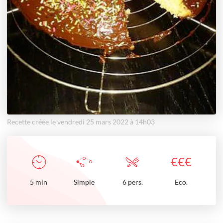
Recette créée le vendredi 25 mars 2022 à 14h03
€
€
€
5
min
Simple
6 pers.
Eco.