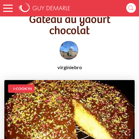
Accueil
Recettes
Gâteau au yaourt chocolat
Gâteau au yaourt
chocolat
virginiebro
I-COOK'IN