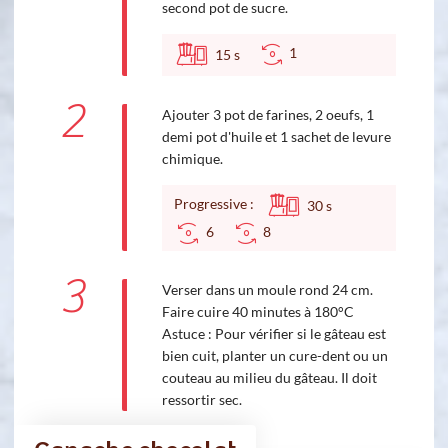
second pot de sucre.
1
15
s
2
Ajouter 3 pot de farines, 2 oeufs, 1
demi pot d'huile et 1 sachet de levure
chimique.
Progressive :
30
s
6
8
3
Verser dans un moule rond 24 cm.
Faire cuire 40 minutes à 180°C
Astuce : Pour vérifier si le gâteau est
bien cuit, planter un cure-dent ou un
couteau au milieu du gâteau. Il doit
ressortir sec.