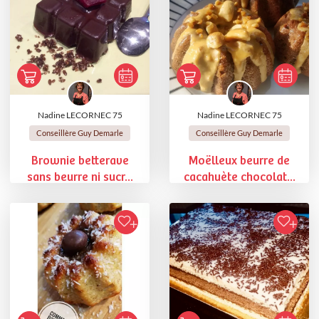
Nadine LECORNEC 75
Nadine LECORNEC 75
Conseillère Guy Demarle
Conseillère Guy Demarle
Brownie betterave
Moëlleux beurre de
sans beurre ni sucr...
cacahuète chocolat...