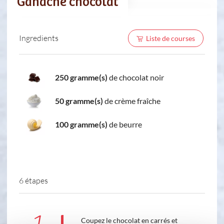
Ganache chocolat
Ingredients
Liste de courses
250 gramme(s)
de chocolat noir
50 gramme(s)
de crème fraîche
100 gramme(s)
de beurre
6 étapes
Coupez le chocolat en carrés et