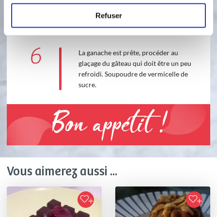
et mélanger.
Refuser
3
1
min
6
La ganache est prête, procéder au
glaçage du gâteau qui doit être un peu
refroidi. Soupoudre de vermicelle de
sucre.
Bon appétit !
Vous aimerez aussi ...