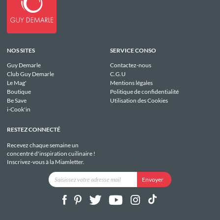
NOS SITES
SERVICE CONSO
Guy Demarle
Contactez-nous
Club Guy Demarle
C.G.U
Le Mag'
Mentions légales
Boutique
Politique de confidentialité
Be Save
Utilisation des Cookies
i-Cook'in
RESTEZ CONNECTÉ
Recevez chaque semaine un
concentré d'inspiration cuilinaire !
Inscrivez-vous à la Miamletter.