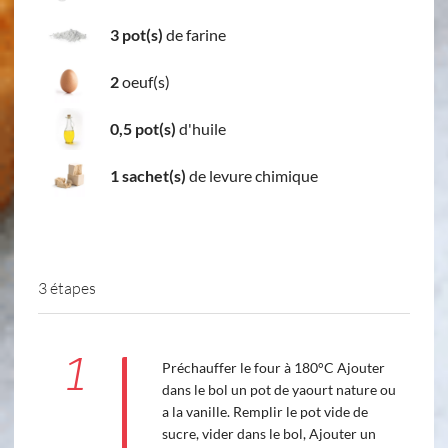
3 pot(s)
de farine
2
oeuf(s)
0,5 pot(s)
d'huile
1 sachet(s)
de levure chimique
3 étapes
1
Préchauffer le four à 180°C Ajouter
dans le bol un pot de yaourt nature ou
a la vanille. Remplir le pot vide de
sucre, vider dans le bol, Ajouter un