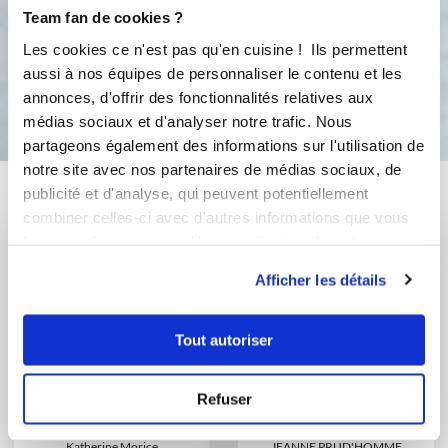
A 180°C (Th 6).
Team fan de cookies ?
Les cookies ce n'est pas qu'en cuisine ! Ils permettent
aussi à nos équipes de personnaliser le contenu et les
Bon appétit !
annonces, d'offrir des fonctionnalités relatives aux
médias sociaux et d'analyser notre trafic. Nous
partageons également des informations sur l'utilisation de
notre site avec nos partenaires de médias sociaux, de
Vous aimerez aussi ...
publicité et d'analyse, qui peuvent potentiellement
combiner celles-ci avec d'autres informations que vous
leur avez fournies ou qu'ils ont collectées lors de votre
utilisation de leurs services.
Afficher les détails
Tout autoriser
Refuser
Katherine Morice
JEANNE PRUD'HOMME