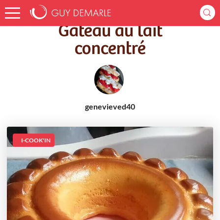
Accueil
Recettes
Gâteau au lait concentré
Gâteau au lait
concentré
genevieved40
I-COOK'IN