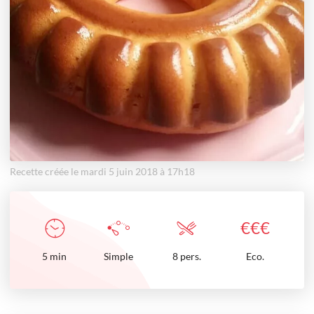
Recette créée le mardi 5 juin 2018 à 17h18
€
€
€
5
min
Simple
8 pers.
Eco.