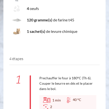
4
oeufs
120 gramme(s)
de farine t45
1 sachet(s)
de levure chimique
4 étapes
1
Prechauffer le four à 180°C (Th 6).
Couper le beurre en dés et le placer
dans le bol.
40 °C
1
min
2