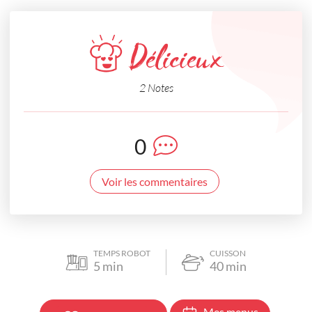
Délicieux
2 Notes
0
Voir les commentaires
TEMPS ROBOT
CUISSON
5
min
40
min
Mes menus