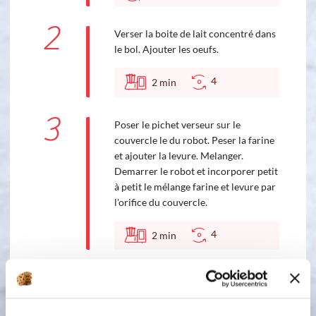
2
Verser la boite de lait concentré dans
le bol. Ajouter les oeufs.
4
2
min
3
Poser le pichet verseur sur le
couvercle le du robot. Peser la farine
et ajouter la levure. Melanger.
Demarrer le robot et incorporer petit
à petit le mélange farine et levure par
l'orifice du couvercle.
4
2
min
4
Poser le moule sur une plaque
perforée. Verser la préparation dans
le moule. Faire cuire 40 à 45 minutes