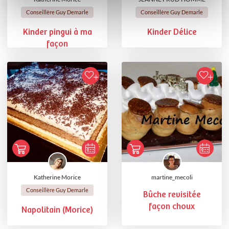
Conseillère Guy Demarle
Conseillère Guy Demarle
Kinder pingui à ma
Kinder Délice
façon
Katherine Morice
martine_mecoli
Conseillère Guy Demarle
Bûche revisitée
façon choux
Napolitain (Morice)