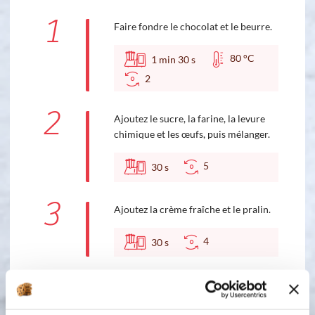
1
Faire fondre le chocolat et le beurre.
80 °C
1
min
30
s
2
2
Ajoutez le sucre, la farine, la levure
chimique et les œufs, puis mélanger.
5
30
s
3
Ajoutez la crème fraîche et le pralin.
4
30
s
4
Déposer votre moule tablette sur le
plateau tournant de votre micro-
ondes, puis versez votre pâte dans le