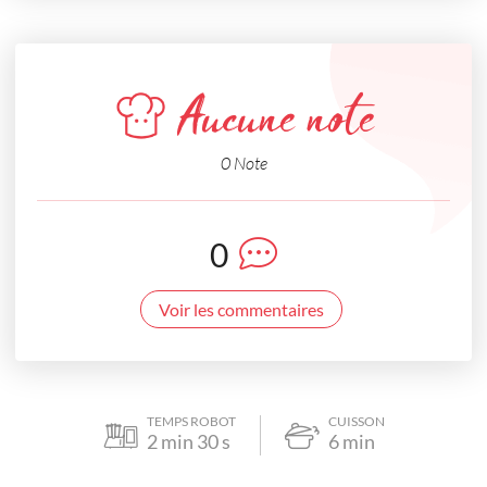
Aucune note
0 Note
0
Voir les commentaires
TEMPS ROBOT
CUISSON
2
min
30
s
6
min