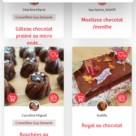
Martine Marie
laurianne_lolo09
Conseillère Guy Demarle
Moelleux chocolat
/menthe
Gâteau chocolat
praliné au micro
onde...
Caroline Miguel
leatilly
Conseillère Guy Demarle
Royal au chocolat
Bouchées au