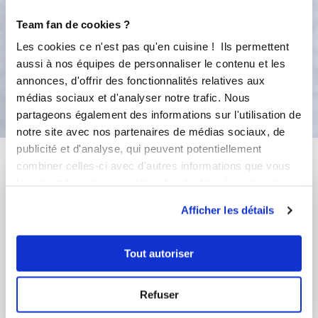
moule. Cuire entre 6 à 7 min au
Team fan de cookies ?
micro-ondes.
Les cookies ce n'est pas qu'en cuisine ! Ils permettent
aussi à nos équipes de personnaliser le contenu et les
annonces, d'offrir des fonctionnalités relatives aux
Bon appétit !
médias sociaux et d'analyser notre trafic. Nous
partageons également des informations sur l'utilisation de
notre site avec nos partenaires de médias sociaux, de
publicité et d'analyse, qui peuvent potentiellement
Vous aimerez aussi ...
combiner celles-ci avec d'autres informations que vous
leur avez fournies ou qu'ils ont collectées lors de votre
utilisation de leurs services.
Afficher les détails
Tout autoriser
Refuser