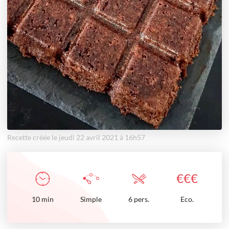
Recette créée le jeudi 22 avril 2021 à 16h57
€
€
€
10
min
Simple
6 pers.
Eco.