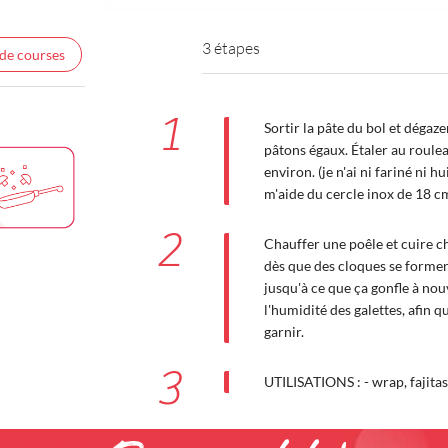
3 étapes
 de courses
1
Sortir la pâte du bol et dégaze
pâtons égaux. Étaler au roule
environ. (je n'ai ni fariné ni hu
m'aide du cercle inox de 18 
2
Chauffer une poêle et cuire c
dès que des cloques se formen
jusqu'à ce que ça gonfle à no
l'humidité des galettes, afin q
garnir.
3
UTILISATIONS : - wrap, fajitas,