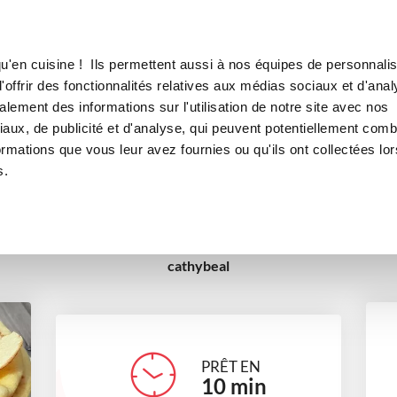
Canofea
Borealia
 blé et au maïs
LE MAG
LA BOUTIQUE
RECETTES
u'en cuisine ! Ils permettent aussi à nos équipes de personnalis
lettes tortillas au blé et au m
offrir des fonctionnalités relatives aux médias sociaux et d'anal
lement des informations sur l'utilisation de notre site avec nos
boulangerie
Petits gourmands
Pour recevoir
Direct
aux, de publicité et d'analyse, qui peuvent potentiellement comb
ormations que vous leur avez fournies ou qu'ils ont collectées lor
Cuisine du monde
s.
cathybeal
PRÊT EN
10
min