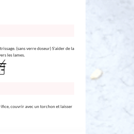
rissage. (sans verre doseur) S'aider de la
ers les lames.
ifice, couvrir avec un torchon et laisser