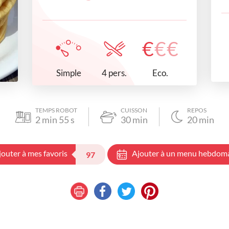
€
€
€
Simple
Eco.
4 pers.
TEMPS ROBOT
CUISSON
REPOS
2
min
55
s
30
min
20
min
jouter à mes favoris
Ajouter à un menu hebdom
97