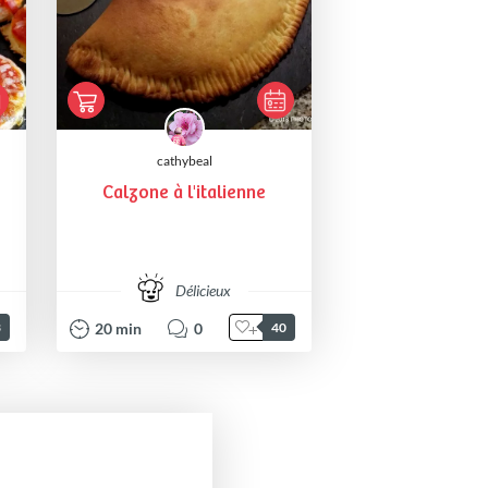
cathybeal
Calzone à l'italienne
Délicieux
20
min
0
3
40