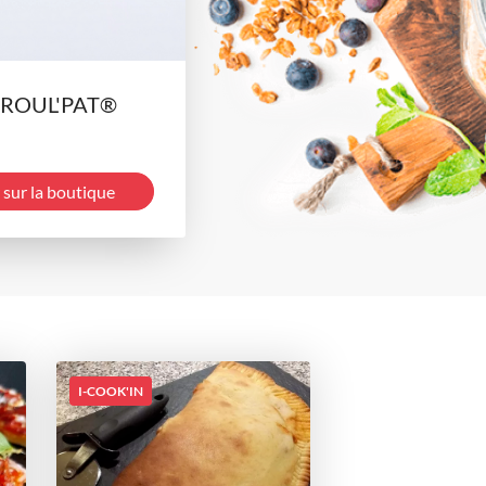
e ROUL'PAT®
 sur la boutique
I-COOK'IN