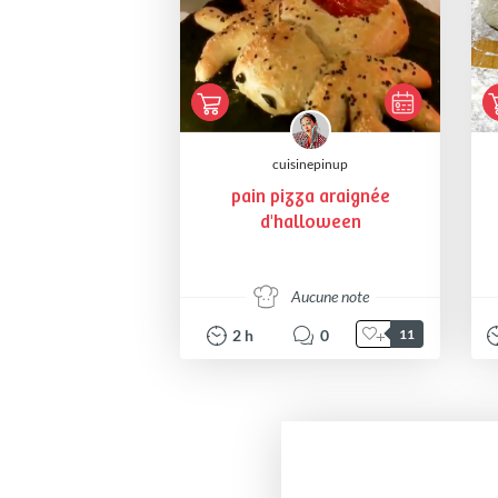
cuisinepinup
pain pizza araignée
d'halloween
Aucune note
2
h
0
11