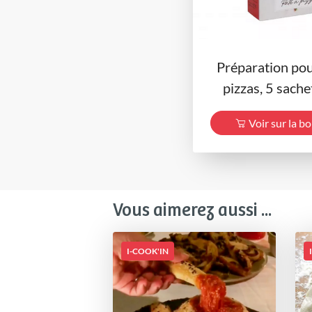
Préparation pou
pizzas, 5 sachet
Voir sur la b
Vous aimerez aussi ...
I-COOK'IN