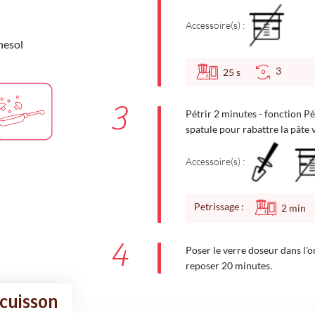
Accessoire(s) :
nesol
3
25
s
3
Pétrir 2 minutes - fonction Pét
spatule pour rabattre la pâte v
Accessoire(s) :
Petrissage :
2
min
4
Poser le verre doseur dans l'or
reposer 20 minutes.
 cuisson