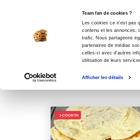
Le Club
i-Cook'in
Be Save
Boutique
Accueil
Recettes
Galettes tortillas au
Team fan de cookies ?
Les cookies ce n'est pas q
Ga
contenu et les annonces, d'
trafic. Nous partageons éga
apéritifs
partenaires de médias soci
celles-ci avec d'autres inf
utilisation de leurs service
Afficher les détails
I-COOK'IN