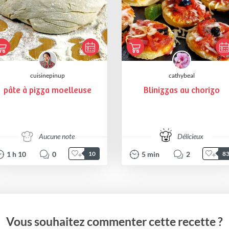
cuisinepinup
cathybeal
pâte à pizza moelleuse
Blinizzas au chorizo
Aucune note
Délicieux
1
h
10
0
5
min
2
10
8
Vous souhaitez commenter cette recette ?