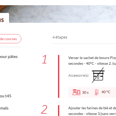
as
4 étapes
 de courses
1
pour pâtes
Verser le sachet de levure Pizza
secondes - 40°C - vitesse 2. (
Accessoire(s) :
40 °C
30
s
 ou t45
2
 maïs
Ajouter les farines de blé et de
secondes - vitesse 3.(sans ver