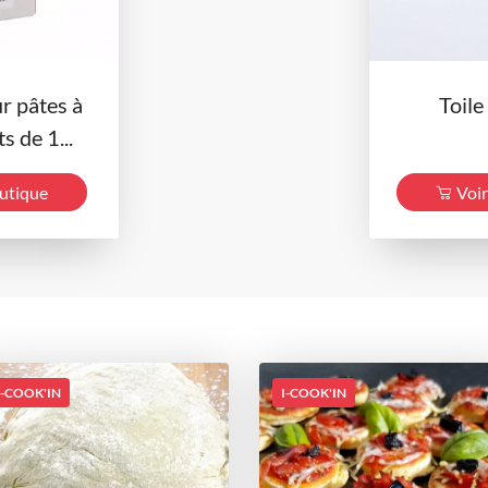
r pâtes à
Toil
s de 1...
outique
Voir
I-COOK'IN
I-COOK'IN