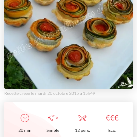
Recette créée le mardi 20 octobre 2015 à 15h49
€
€
€
20
min
Simple
12 pers.
Eco.