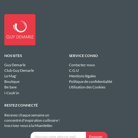
NOS SITES
SERVICE CONSO
Guy Demarle
Contactez-nous
Club Guy Demarle
C.G.U
Le Mag'
Mentions légales
Boutique
Politique de confidentialité
Be Save
Utilisation des Cookies
i-Cook'in
RESTEZ CONNECTÉ
Recevez chaque semaine un
concentré d'inspiration cuilinaire !
Inscrivez-vous à la Miamletter.