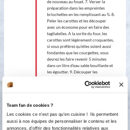
de nouveau au fouet. 7. Verser la
préparation dans les empreintes
briochettes en les remplissant au ¾. 8.
Peler les carottes et les découper
avec un économe pour en faire des
tagliatelles. A la sortie du four, les
carottes sont légèrement croquantes,
si vous préférez qu'elles soient aussi
fondantes que les courgettes, vous
devrez les faire revenir 5 minutes
dans un litre d’eau salée bouillante et
les égoutter. 9. Découper les
courgettes en tagliatelles en prenant
soin de bien les laver et de ne pas les
peler pour garder de la couleur pour
constituer vos fleurs. 10. Sur un plan
de travail propre, déposer les
Team fan de cookies ?
tagliatelles de courgettes et de
Les cookies ce n'est pas qu'en cuisine ! Ils permettent
carottes en les espaçant d’environ 3
aussi à nos équipes de personnaliser le contenu et les
cm sur 50 cm de longueur environ.
annonces, d'offrir des fonctionnalités relatives aux
11. Enrouler les tagliatelles comme