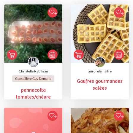
Christelle Rabiteau
aurorelemaitre
Conseillère Guy Demarle
Gaufres gourmandes
salées
pannacotta
tomates/chèvre