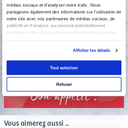
médias sociaux et d'analyser notre trafic. Nous
un escargot pour réaliser votre fleur
partageons également des informations sur l'utilisation de
et la déposer dans les empreintes. 12.
Ajouter une moitié de tomate cerise
notre site avec nos partenaires de médias sociaux, de
pour la poser au milieu de votre fleur.
publicité et d'analyse, qui peuvent potentiellement
13. Enfourner vos fleurs durant 18
combiner celles-ci avec d'autres informations que vous
minutes à 200°. 14. Sortir vos fleurs
leur avez fournies ou qu'ils ont collectées lors de votre
du four et attendre quelques minutes
utilisation de leurs services.
avant de démouler. Bonne
Afficher les détails
dégustation …
2
Tout autoriser
Refuser
Bon appétit !
Vous aimerez aussi ...