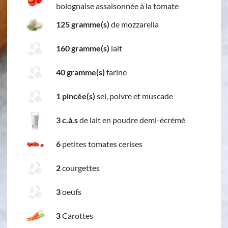
bolognaise assaisonnée à la tomate
125 gramme(s)
de mozzarella
160 gramme(s)
lait
40 gramme(s)
farine
1 pincée(s)
sel, poivre et muscade
3 c.à.s
de lait en poudre demi-écrémé
6
petites tomates cerises
2
courgettes
3
oeufs
3
Carottes