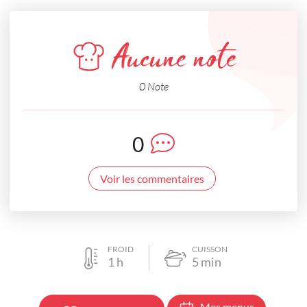
Aucune note
0 Note
0
Voir les commentaires
FROID
CUISSON
1
h
5
min
Mes menus