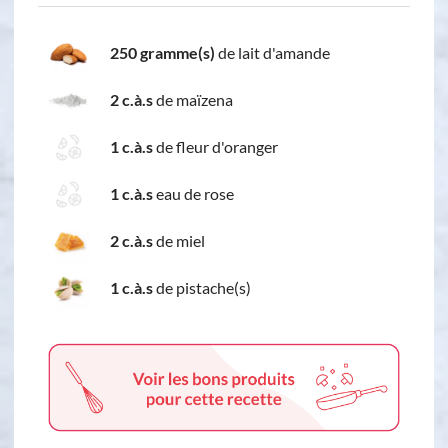
250 gramme(s)
de lait d'amande
2 c.à.s
de maïzena
1 c.à.s
de fleur d'oranger
1 c.à.s
eau de rose
2 c.à.s
de miel
1 c.à.s
de pistache(s)