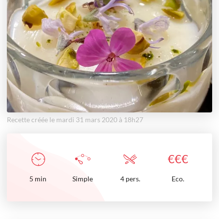
Recette créée le mardi 31 mars 2020 à 18h27
€
€
€
5
min
Simple
4 pers.
Eco.