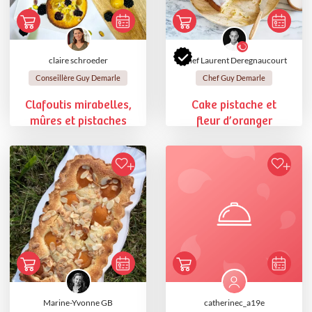
claire schroeder
Chef Laurent Deregnaucourt
Conseillère Guy Demarle
Chef Guy Demarle
Clafoutis mirabelles,
Cake pistache et
mûres et pistaches
fleur d’oranger
Marine-Yvonne GB
catherinec_a19e