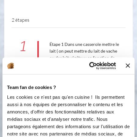
2 étapes
1
Étape 1 Dans une casserole mettre le
lait ( on peut mettre du lait de vache
ou des lait végétaux en fonction de
ses goûts ) et la maïzena et chauffer
sur feu moyen en mélangeant sans
cesse avec la cuillère magique ou au
fouet. Porter à ébullition jusqu’à ce
Team fan de cookies ?
que le mélange épaississe, baisser
Les cookies ce n'est pas qu'en cuisine ! Ils permettent
alors le feu et ajouter le miel et les
aussi à nos équipes de personnaliser le contenu et les
eaux florales. Mélanger une minutes
annonces, d'offrir des fonctionnalités relatives aux
supplémentaire et retirer du feu.
Transvaser dans des verrines ou
médias sociaux et d'analyser notre trafic. Nous
petites tasses. Laisser refroidir et
partageons également des informations sur l'utilisation de
décorer avec les pistaches concassées
notre site avec nos partenaires de médias sociaux, de