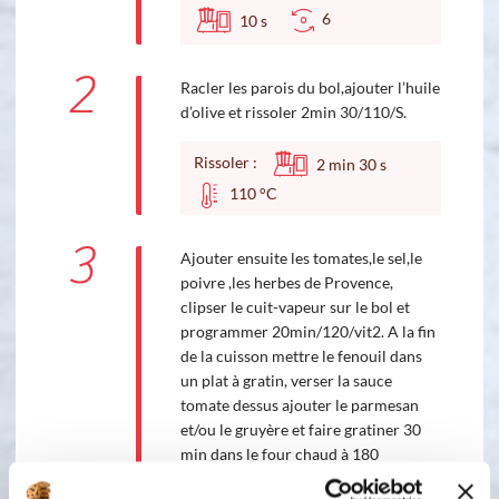
6
10
s
2
Racler les parois du bol,ajouter l’huile
d’olive et rissoler 2min 30/110/S.
Rissoler :
2
min
30
s
110 °C
3
Ajouter ensuite les tomates,le sel,le
poivre ,les herbes de Provence,
clipser le cuit-vapeur sur le bol et
programmer 20min/120/vit2. A la fin
de la cuisson mettre le fenouil dans
un plat à gratin, verser la sauce
tomate dessus ajouter le parmesan
et/ou le gruyère et faire gratiner 30
min dans le four chaud à 180