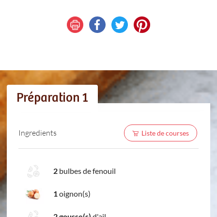
Préparation 1
Ingredients
Liste de courses
2
bulbes de fenouil
1
oignon(s)
2 gousse(s)
d'ail