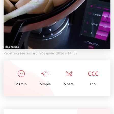
Recette créée le mardi 26 janvier 2016 à 14h52
€
€
€
23
min
Simple
6 pers.
Eco.