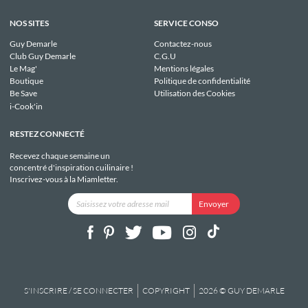
NOS SITES
SERVICE CONSO
Guy Demarle
Contactez-nous
Club Guy Demarle
C.G.U
Le Mag'
Mentions légales
Boutique
Politique de confidentialité
Be Save
Utilisation des Cookies
i-Cook'in
RESTEZ CONNECTÉ
Recevez chaque semaine un
concentré d'inspiration cuilinaire !
Inscrivez-vous à la Miamletter.
S'INSCRIRE / SE CONNECTER
COPYRIGHT
2026 © GUY DEMARLE