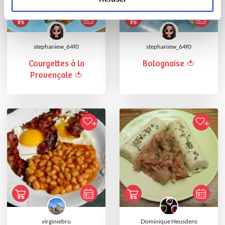
stephaniew_64f0
stephaniew_64f0
Courgettes à la
Bolognaise 🍅
Provençale 🍅
virginiebro
Dominique Heusdens