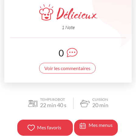
Délicieux
1 Note
0
Voir les commentaires
TEMPS ROBOT
CUISSON
22
min
40
s
20
min
Mes menus
Mes favoris