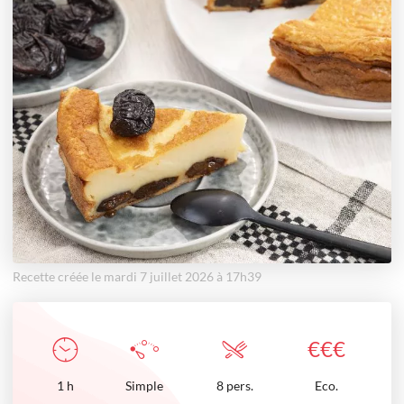
Recette créée le mardi 7 juillet 2026 à 17h39
€
€
€
1
h
Simple
8 pers.
Eco.