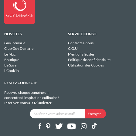
NOS SITES
SERVICE CONSO
Guy Demarle
Contactez-nous
Club Guy Demarle
C.G.U
Le Mag'
Mentions légales
Boutique
Politique de confidentialité
Be Save
Utilisation des Cookies
i-Cook'in
RESTEZ CONNECTÉ
Recevez chaque semaine un
concentré d'inspiration cuilinaire !
Inscrivez-vous à la Miamletter.