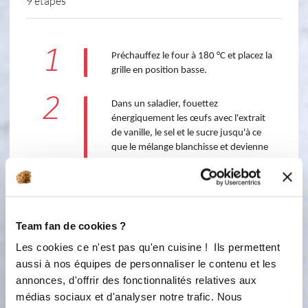
9 étapes
1
Préchauffez le four à 180 °C et placez la 
grille en position basse.
2
Dans un saladier, fouettez 
énergiquement les œufs avec l'extrait 
de vanille, le sel et le sucre jusqu'à ce 
que le mélange blanchisse et devienne 
mousseux.
3
Ajoutez la farine et mélangez bien pour 
éviter les grumeaux.
Team fan de cookies ?
Les cookies ce n'est pas qu'en cuisine ! Ils permettent
4
aussi à nos équipes de personnaliser le contenu et les
Incorporez le beurre fondu et 
mélangez à nouveau.
annonces, d'offrir des fonctionnalités relatives aux
médias sociaux et d'analyser notre trafic. Nous