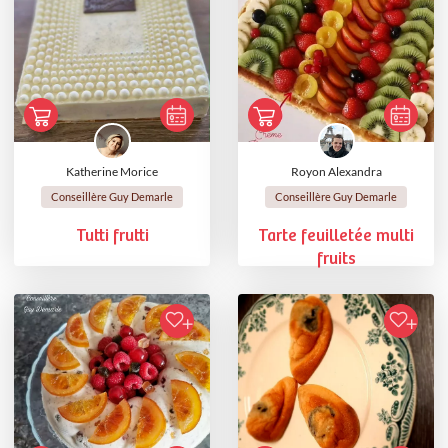
Katherine Morice
Royon Alexandra
Conseillère Guy Demarle
Conseillère Guy Demarle
Tutti frutti
Tarte feuilletée multi
fruits