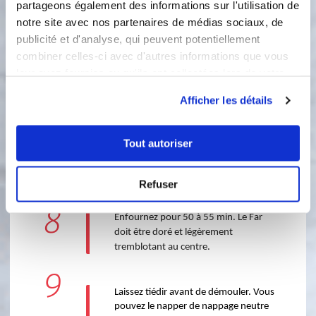
5
partageons également des informations sur l'utilisation de
Versez progressivement le lait tout en 
mélangeant jusqu'à obtenir une 
notre site avec nos partenaires de médias sociaux, de
préparation lisse et homogène.
publicité et d'analyse, qui peuvent potentiellement
combiner celles-ci avec d'autres informations que vous
6
Répartissez les pruneaux moelleux 
leur avez fournies ou qu'ils ont collectées lors de votre
dénoyautés dans le fond de votre 
utilisation de leurs services.
moule Layer Cake 24 cm Guy Demarle.
Afficher les détails
7
Tout autoriser
Versez délicatement la préparation 
par-dessus les pruneaux pour éviter de 
les disperser.
Refuser
8
Enfournez pour 50 à 55 min. Le Far 
doit être doré et légèrement 
tremblotant au centre.
9
Laissez tiédir avant de démouler. Vous 
pouvez le napper de nappage neutre 