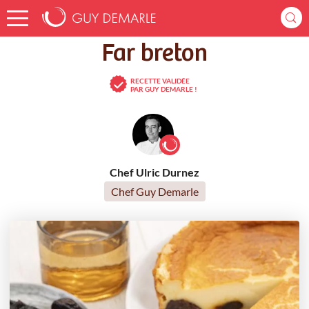
Accueil
Recettes
Far breton
Far breton
RECETTE VALIDÉE
PAR GUY DEMARLE !
Chef Ulric Durnez
Chef Guy Demarle