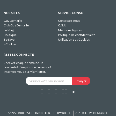
NOS SITES
SERVICE CONSO
Guy Demarle
Contactez-nous
Club Guy Demarle
C.G.U
Le Mag'
Mentions légales
Boutique
Politique de confidentialité
Be Save
Utilisation des Cookies
i-Cook'in
RESTEZ CONNECTÉ
Recevez chaque semaine un
concentré d'inspiration cuilinaire !
Inscrivez-vous à la Miamletter.
S'INSCRIRE / SE CONNECTER
COPYRIGHT
2026 © GUY DEMARLE