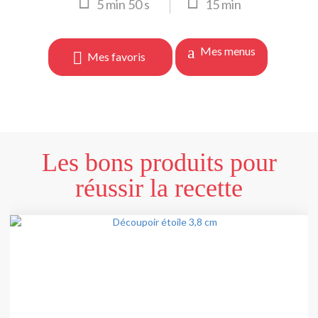
5
min
50
s
15
min
Mes menus
Mes favoris
Les bons produits pour
réussir la recette