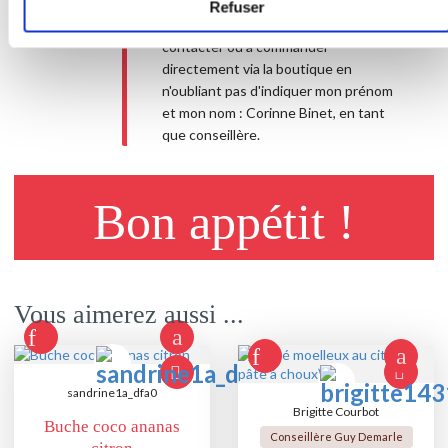
commande. 💁‍♀️ Pour toute
Refuser
commande, n'hésite pas à me
contacter ou à commander
directement via la boutique en
n'oubliant pas d'indiquer mon prénom
et mon nom : Corinne Binet, en tant
que conseillère.
Bon appétit !
Vous aimerez aussi ...
sandrine1a_dfa0
Brigitte Courbot
Buche coco ananas
Conseillère Guy Demarle