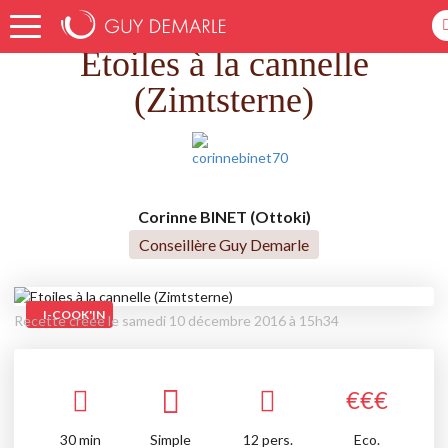
Accueil
Recettes
Etoiles à la cannelle (Zimtsterne)
Etoiles à la cannelle
(Zimtsterne)
Corinne BINET (Ottoki)
Conseillère Guy Demarle
I-COOK'IN
Recette créée le samedi 10 décembre 2016 à 15h34
€
€
€
30
min
Simple
12 pers.
Eco.