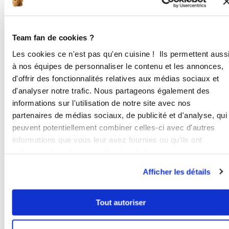
5
1
min
Team fan de cookies ?
2
Oter le fouet. Avec la spatule, racler
Les cookies ce n'est pas qu'en cuisine ! Ils permettent auss
les parois pour mettre le blanc au
à nos équipes de personnaliser le contenu et les annonces,
fond. Ajouter le sucre glace.
d'offrir des fonctionnalités relatives aux médias sociaux et
Mélanger 1 min 20 sec VIT 3, en
d'analyser notre trafic. Nous partageons également des
raclant les bords à mi-parcours. Le
informations sur l'utilisation de notre site avec nos
glaçage est prêt.
partenaires de médias sociaux, de publicité et d'analyse, qui
peuvent potentiellement combiner celles-ci avec d'autres
3
1
min
20
s
informations que vous leur avez fournies ou qu'ils ont
collectées lors de votre utilisation de leurs services.
3
A la sortie du four, napper les étoiles
Afficher les détails
de ce glaçage, à l'aide d'un pinceau
alimentaire ou d'une petite cuillère. Il
sera bien brillant et va sécher tout de
Tout autoriser
suite. Source : "Cakes in the city". 🛒
5 euros de remise sur ta 1ère