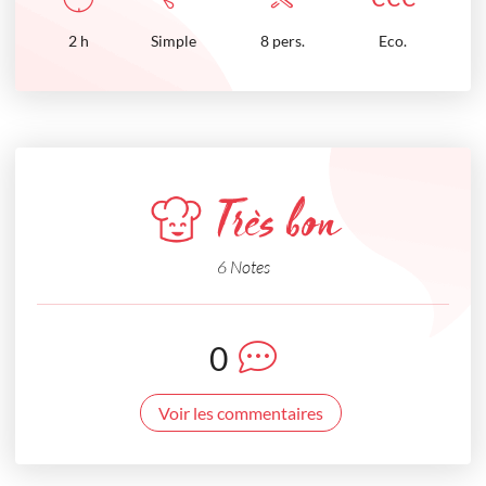
2
h
Simple
8 pers.
Eco.
Très bon
6 Notes
0
Voir les commentaires