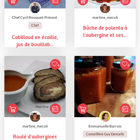
Chef Cyril Rouquet-Prévost .
martine_mecoli
Chef
Bûche de polenta à
l'aubergine et ses...
Cabillaud en écaille,
jus de bouillab...
martine_mecoli
Emmanuelle Barrois
Conseillère Guy Demarle
Roulé d'aubergines