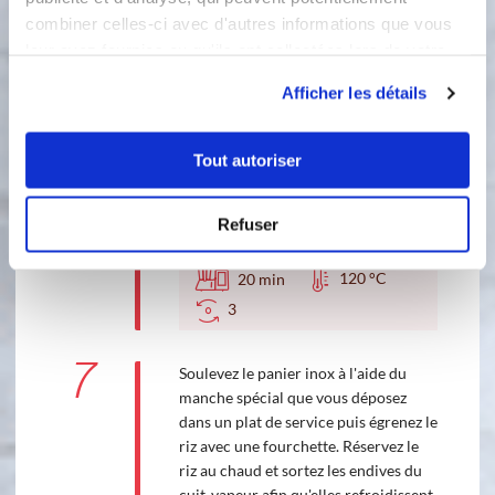
6
combiner celles-ci avec d'autres informations que vous
Remettez le cuit-vapeur en place et
leur avez fournies ou qu'ils ont collectées lors de votre
poursuivez la cuisson 20 mn, 120°C,
utilisation de leurs services.
vitesse 3. En fin de cuisson, attendez 5
Afficher les détails
mn que les bouillonnements cessent à
l'intérieur du bol puis retirez le cuit-
vapeur.
Tout autoriser
Accessoire(s) :
Refuser
120 °C
20
min
3
7
Soulevez le panier inox à l'aide du
manche spécial que vous déposez
dans un plat de service puis égrenez le
riz avec une fourchette. Réservez le
riz au chaud et sortez les endives du
cuit-vapeur afin qu'elles refroidissent