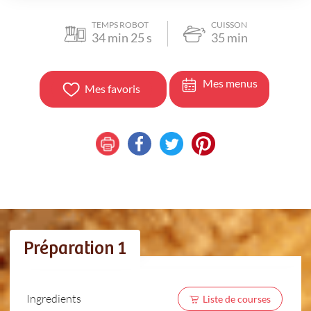
TEMPS ROBOT
CUISSON
34
min
25
s
35
min
Mes menus
Mes favoris
Préparation 1
Ingredients
Liste de courses