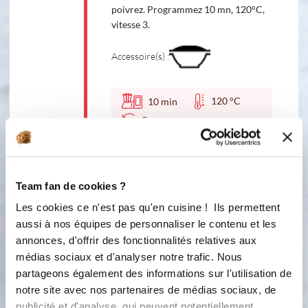
poivrez. Programmez 10 mn, 120°C,
vitesse 3.
Accessoire(s) :
120 °C
10
min
3
5
A l’arrêt de la minuterie, posez
délicatement le panier inox dans le
Team fan de cookies ?
bol (aidez-vous de la spatule si
besoin), puis ajoutez le riz. Mélangez à
Les cookies ce n'est pas qu'en cuisine ! Ils permettent
l'aide d'une spatule afin d'immerger
aussi à nos équipes de personnaliser le contenu et les
les grains de riz dans le liquide de
annonces, d'offrir des fonctionnalités relatives aux
cuisson.
médias sociaux et d'analyser notre trafic. Nous
partageons également des informations sur l'utilisation de
Accessoire(s) :
notre site avec nos partenaires de médias sociaux, de
publicité et d'analyse, qui peuvent potentiellement