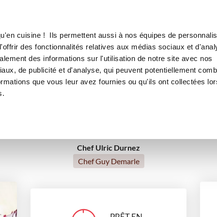
Canofea
Borealia
t, poivrons et Cheddar
LE MAG
LA BOUTIQUE
RECETTES
u'en cuisine ! Ils permettent aussi à nos équipes de personnalis
adas au poulet, poivrons et 
offrir des fonctionnalités relatives aux médias sociaux et d'anal
lement des informations sur l'utilisation de notre site avec nos
aux, de publicité et d'analyse, qui peuvent potentiellement comb
ormations que vous leur avez fournies ou qu'ils ont collectées lor
plats
Batch cooking
Cuisine du monde
s.
Chef Ulric Durnez
Chef Guy Demarle
PRÊT EN