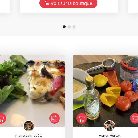
Voir sur la boutique
mariejeanneb31
Agnes Herter