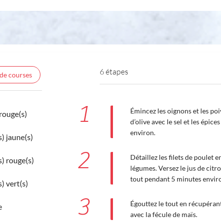
6 étapes
 de courses
1
Émincez les oignons et les poiv
rouge(s)
d’olive avec le sel et les épi
environ.
) jaune(s)
2
Détaillez les filets de poulet 
) rouge(s)
légumes. Versez le jus de citro
tout pendant 5 minutes envir
) vert(s)
3
Égouttez le tout en récupérant 
e
avec la fécule de maïs.