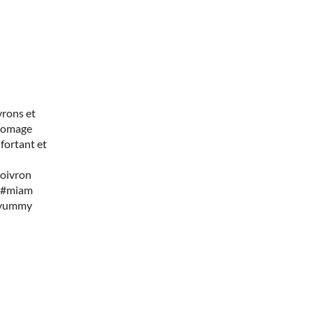
vrons et
fromage
fortant et
poivron
e #miam
 #yummy