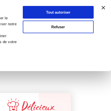
Atelier Culinaire
Le métier
Guy Demarle
Tout autoriser
Se connecter
S'inscrire
er le
Cheddar
yser notre
RECETTE VALIDÉE
Refuser
PAR GUY DEMARLE !
iner
s de votre
Délicieux