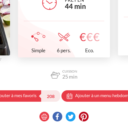
44
min
€
€
€
Simple
Eco.
6 pers.
7
CUISSON
25
min
outer à mes favoris
Ajouter à un menu hebdom
208