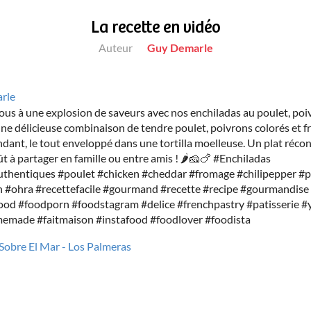
La recette en vidéo
Auteur
Guy Demarle
rle
us à une explosion de saveurs avec nos enchiladas au poulet, poi
ne délicieuse combinaison de tendre poulet, poivrons colorés et 
dant, le tout enveloppé dans une tortilla moelleuse. Un plat récon
ût à partager en famille ou entre amis ! 🌶️🧀🍗 #Enchiladas
thentiques #poulet #chicken #cheddar #fromage #chilipepper #
n #ohra #recettefacile #gourmand #recette #recipe #gourmandis
food #foodporn #foodstagram #delice #frenchpastry #patisserie
made #faitmaison #instafood #foodlover #foodista
obre El Mar - Los Palmeras