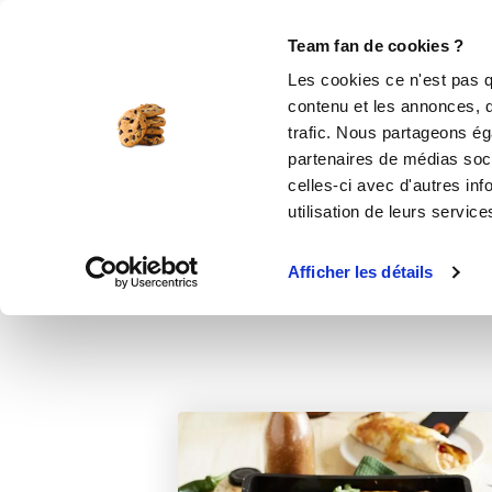
Le Club
i-Cook'in
Be Save
Boutique
Accueil
Recettes
Enchiladas au poule
Team fan de cookies ?
Les cookies ce n'est pas q
Enchil
contenu et les annonces, d'
trafic. Nous partageons éga
partenaires de médias soci
celles-ci avec d'autres inf
utilisation de leurs service
Afficher les détails