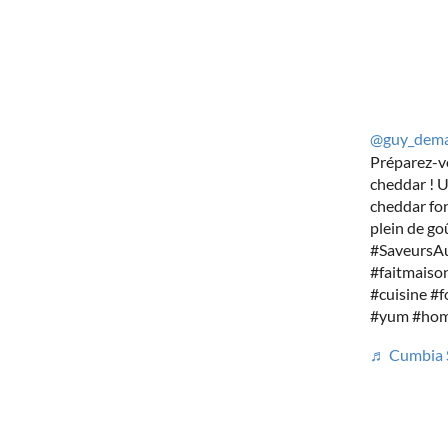
@guy_dema
Préparez-vo
cheddar ! U
cheddar fon
plein de go
#SaveursAu
#faitmaiso
#cuisine #
#yum #home
♬ Cumbia S