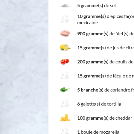
5 gramme(s)
de sel
10 gramme(s)
d'épices faço
mexicaine
900 gramme(s)
de filet(s) d
15 gramme(s)
de jus de citr
200 gramme(s)
de coulis de
15 gramme(s)
de fécule de 
5 branche(s)
de coriandre f
6
galette(s) de tortilla
100 gramme(s)
de cheddar
1
boule de mozarella