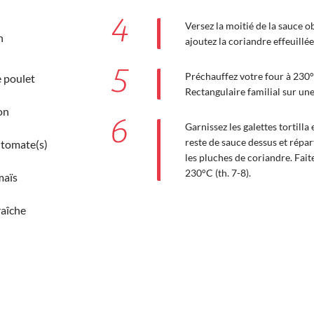
4
Versez la moitié de la sauce o
n
ajoutez la coriandre effeuillée
5
Préchauffez votre four à 230°C
e poulet
Rectangulaire familial sur un
on
6
Garnissez les galettes tortilla
reste de sauce dessus et répar
 tomate(s)
les pluches de coriandre. Fai
230°C (th. 7-8).
maïs
raîche