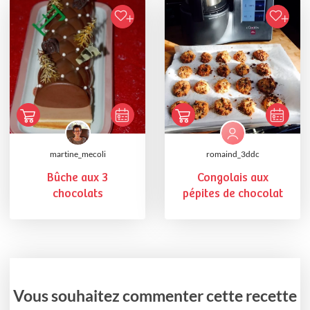
martine_mecoli
romaind_3ddc
Bûche aux 3
Congolais aux
chocolats
pépites de chocolat
Vous souhaitez commenter cette recette