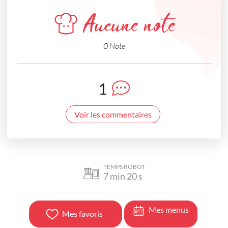
Aucune note
0 Note
1
Voir les commentaires
TEMPS ROBOT
7
min
20
s
Mes menus
Mes favoris