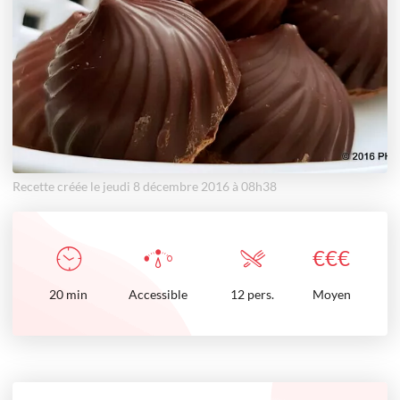
Recette créée le jeudi 8 décembre 2016 à 08h38
€
€
€
20
min
Accessible
12 pers.
Moyen