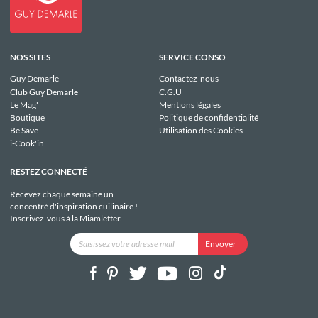
NOS SITES
SERVICE CONSO
Guy Demarle
Contactez-nous
Club Guy Demarle
C.G.U
Le Mag'
Mentions légales
Boutique
Politique de confidentialité
Be Save
Utilisation des Cookies
i-Cook'in
RESTEZ CONNECTÉ
Recevez chaque semaine un
concentré d'inspiration cuilinaire !
Inscrivez-vous à la Miamletter.