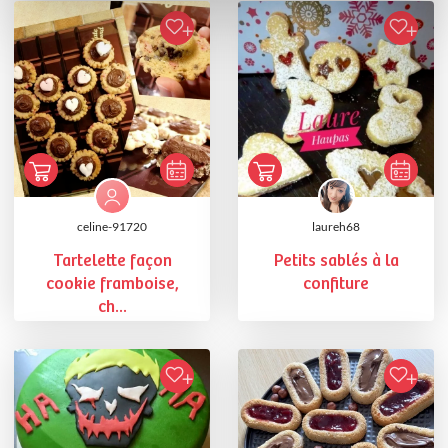
celine-91720
laureh68
Tartelette façon
Petits sablés à la
cookie framboise,
confiture
ch...