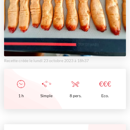
Recette créée le lundi 23 octobre 2023 à 18h37
€
€
€
1
h
Simple
8 pers.
Eco.