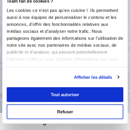
Team fan de cookies ?
une amande au bout de chaque doigt
Les cookies ce n'est pas qu'en cuisine ! Ils permettent
pour imiter ľ'ongle, en appuyant
aussi à nos équipes de personnaliser le contenu et les
légèrement. Placez les doigts sur une
annonces, d'offrir des fonctionnalités relatives aux
plaque de four recouverte d'une toile
médias sociaux et d'analyser notre trafic. Nous
de cuisson et enfournez pour 20 à 25
minutes. À la sortie, retirez
partageons également des informations sur l'utilisation de
doucement les amandes , Déposez
notre site avec nos partenaires de médias sociaux, de
une pointe de confiture et appuyez à
publicité et d'analyse, qui peuvent potentiellement
nouveau l'amande. Trempez
combiner celles-ci avec d'autres informations que vous
également l'autre extrémité des
leur avez fournies ou qu'ils ont collectées lors de votre
doigts dans la confiture.
utilisation de leurs services.
Afficher les détails
Bon appétit !
Tout autoriser
Refuser
Vous aimerez aussi ...