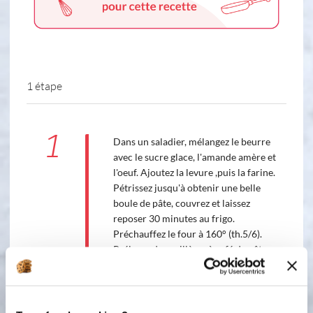
1 étape
1
Dans un saladier, mélangez le beurre
avec le sucre glace, l'amande amère et
l'oeuf. Ajoutez la levure ,puis la farine.
Pétrissez jusqu'à obtenir une belle
boule de pâte, couvrez et laissez
reposer 30 minutes au frigo.
Préchauffez le four à 160° (th.5/6).
Prélevez des cuillères à café de pâte
pour façonner des boudins, en
écrasant légèrement au niveau des
phalanges. Dessinez les plis de la peau
avec la pointe d'un couteau . Déposez