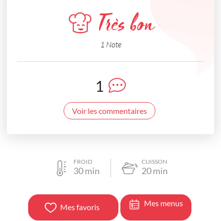
Très bon
1 Note
1
Voir les commentaires
FROID
CUISSON
30
min
20
min
Mes menus
Mes favoris