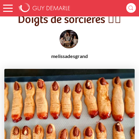
Accueil
Recettes
Doigts de sorcières 🧙‍♀️
Doigts de sorcières 🧙‍♀️
melissadesgrand