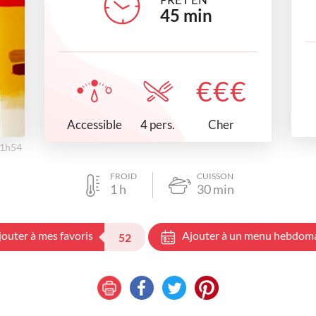
45
min
€
€
€
Accessible
Cher
4 pers.
11h54
FROID
CUISSON
1
h
30
min
jouter à mes favoris
Ajouter à un menu hebdom
52