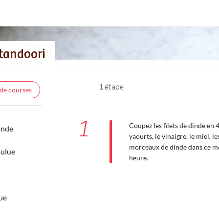
 tandoori
1 étape
 de courses
1
Coupez les filets de dinde en 
dinde
yaourts, le vinaigre, le miel, le
morceaux de dinde dans ce mél
oulue
heure.
ue