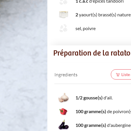
1 c.à.c
d'épices tandoori
2
yaourt(s) brassé(s) nature
sel, poivre
Préparation de la ratato
Ingredients
Liste
1/2 gousse(s)
d'ail.
100 gramme(s)
de poivron(s
100 gramme(s)
d'aubergine