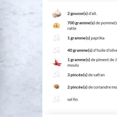
2 gousse(s)
d'ail.
700 gramme(s)
de pomme(s)
ratte
1 gramme(s)
paprika
40 gramme(s)
d'huile d'oliv
1 gramme(s)
de piment de 
moulu
3 pincée(s)
de safran
2 pincée(s)
de coriandre m
sel fin