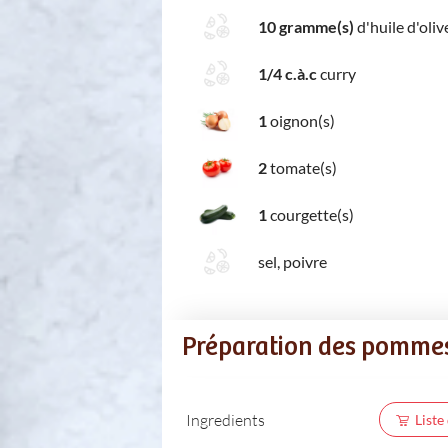
10 gramme(s)
d'huile d'oliv
1/4 c.à.c
curry
1
oignon(s)
2
tomate(s)
1
courgette(s)
sel, poivre
Préparation des pommes 
Ingredients
Liste