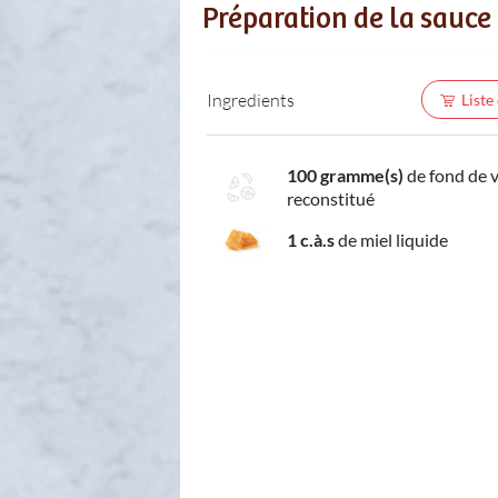
Préparation de la sauce
Ingredients
Liste
100 gramme(s)
de fond de 
reconstitué
1 c.à.s
de miel liquide