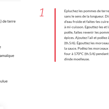
1
Epluchez les pommes de terre e
sans le sens de la longueur. D
 de terre
d'eau froide et faites-les cuir
à mi-cuisson. Egouttez-les et l
poêle, faites revenir les pomme
épices. Ajoutez l'ail et poêlez
(th.5/6). Égouttez les morcea
e
la sauce. Poêlez les morceaux 
four à 170°C (th.5/6) pendant
Jamaïque
dinde moelleuse.
oulue