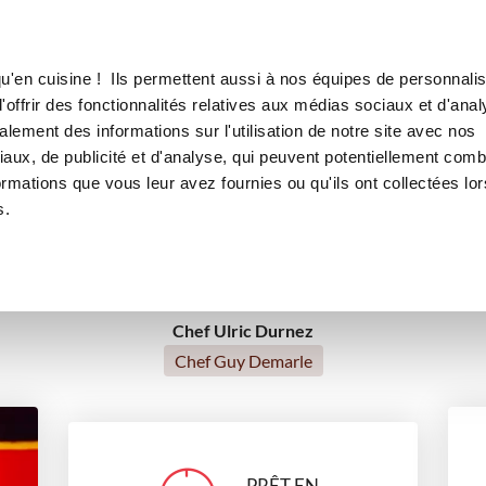
Canofea
Borealia
ri
LE MAG
LA BOUTIQUE
RECETTES
u'en cuisine ! Ils permettent aussi à nos équipes de personnalis
Dinde façon Tandoori
offrir des fonctionnalités relatives aux médias sociaux et d'anal
lement des informations sur l'utilisation de notre site avec nos
aux, de publicité et d'analyse, qui peuvent potentiellement comb
ormations que vous leur avez fournies ou qu'ils ont collectées lor
plats
s.
Chef Ulric Durnez
Chef Guy Demarle
PRÊT EN