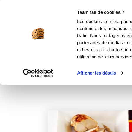
Le Club
i-Cook'in
Be Save
Boutique
Accueil
Recettes
Dinde façon Tandoo
Team fan de cookies ?
Les cookies ce n'est pas q
contenu et les annonces, d'
trafic. Nous partageons éga
partenaires de médias soci
celles-ci avec d'autres inf
utilisation de leurs service
Afficher les détails