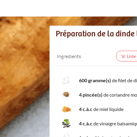
Préparation de la dinde
Ingredients
Liste
600 gramme(s)
de filet de 
4 pincée(s)
de coriandre m
4 c.à.c
de miel liquide
4 c.à.c
de vinaigre balsamiq