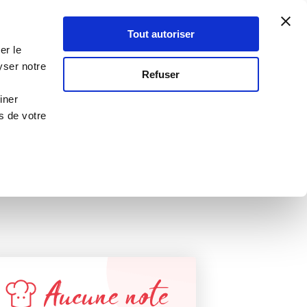
Atelier Culinaire
Le métier
Guy Demarle
Tout autoriser
Se connecter
S'inscrire
er le
yser notre
RECETTE VALIDÉE
Refuser
PAR GUY DEMARLE !
iner
s de votre
Aucune note