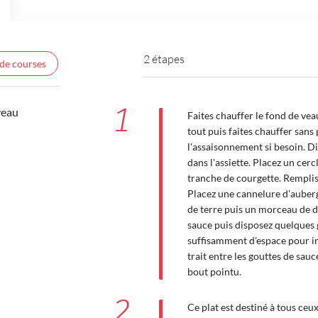
2 étapes
 de courses
1
veau
Faites chauffer le fond de vea
tout puis faites chauffer sans 
l'assaisonnement si besoin. D
dans l'assiette. Placez un cer
tranche de courgette. Remplisse
Placez une cannelure d'auber
de terre puis un morceau de d
sauce puis disposez quelques g
suffisamment d'espace pour in
trait entre les gouttes de sauc
bout pointu.
2
Ce plat est destiné à tous ceux