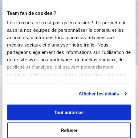
7
Déguster chaud avec une salade.
Team fan de cookies ?
Hummm!!!
Les cookies ce n'est pas qu'en cuisine ! Ils permettent
aussi à nos équipes de personnaliser le contenu et les
annonces, d'offrir des fonctionnalités relatives aux
Bon appétit !
médias sociaux et d'analyser notre trafic. Nous
partageons également des informations sur l'utilisation de
notre site avec nos partenaires de médias sociaux, de
publicité et d'analyse, qui peuvent potentiellement
Vous aimerez aussi ...
combiner celles-ci avec d'autres informations que vous
leur avez fournies ou qu'ils ont collectées lors de votre
utilisation de leurs services.
Afficher les détails
Tout autoriser
Refuser