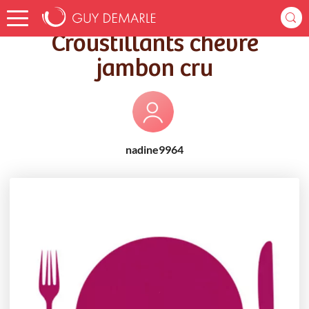
Accueil
Recettes
Croustillants chèvre jambon cru
Croustillants chèvre
jambon cru
nadine9964