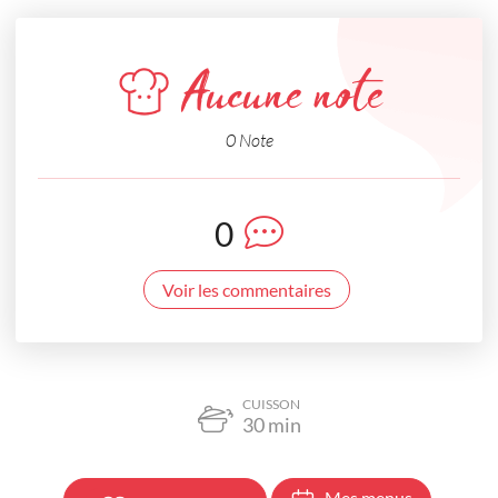
Aucune note
0 Note
0
Voir les commentaires
CUISSON
30
min
Mes menus