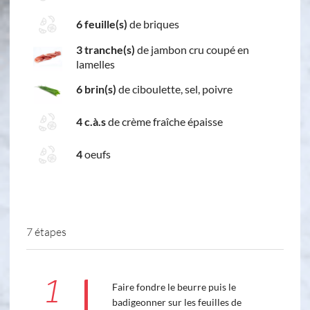
6 feuille(s)
de briques
3 tranche(s)
de jambon cru coupé en
lamelles
6 brin(s)
de ciboulette, sel, poivre
4 c.à.s
de crème fraîche épaisse
4
oeufs
7 étapes
1
Faire fondre le beurre puis le
badigeonner sur les feuilles de