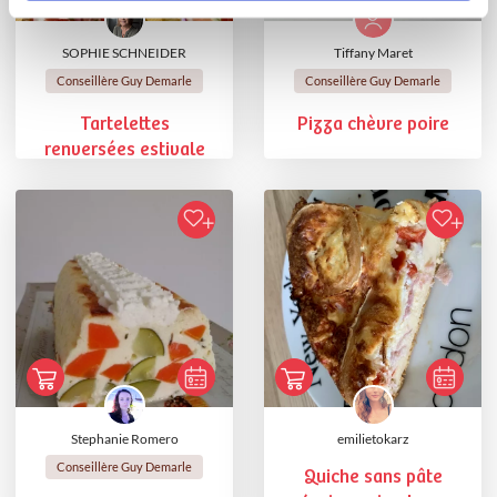
SOPHIE SCHNEIDER
Tiffany Maret
Conseillère Guy Demarle
Conseillère Guy Demarle
Tartelettes
Pizza chèvre poire
renversées estivale
Stephanie Romero
emilietokarz
Conseillère Guy Demarle
Quiche sans pâte