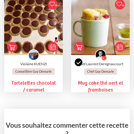
Violaine KUENZI
Chef Laurent Deregnaucourt
Conseillère Guy Demarle
Chef Guy Demarle
Tartelettes chocolat
Mug cake thé vert et
/ caramel
framboises
Vous souhaitez commenter cette recette
?