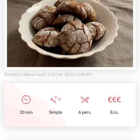
Recette créée le lundi 1 février 2016 à 09h49
€
€
€
10
min
Simple
6 pers.
Eco.