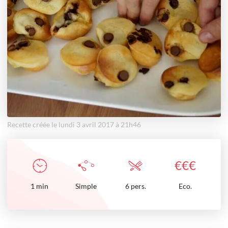
Recette créée le lundi 3 avril 2017 à 21h46
€
€
€
1
min
Simple
6 pers.
Eco.