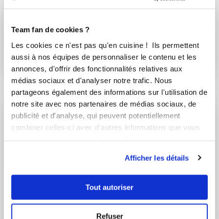
Team fan de cookies ?
Emmanuelle Barrois
Sandrine Grand
Les cookies ce n'est pas qu'en cuisine ! Ils permettent
Conseillère Guy Demarle
Conseillère Guy Demarle
aussi à nos équipes de personnaliser le contenu et les
Navette de Marseille
Fondant aux pommes
annonces, d'offrir des fonctionnalités relatives aux
avec icookin TA ...
médias sociaux et d'analyser notre trafic. Nous
partageons également des informations sur l'utilisation de
notre site avec nos partenaires de médias sociaux, de
publicité et d'analyse, qui peuvent potentiellement
combiner celles-ci avec d'autres informations que vous
leur avez fournies ou qu'ils ont collectées lors de votre
utilisation de leurs services.
Afficher les détails
Tout autoriser
carolinedemarle
Emmanuelle Barrois
Refuser
Conseillère Guy Demarle