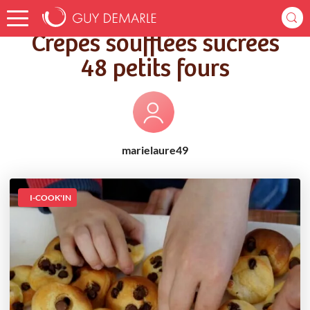
Accueil
Recettes
Crêpes soufflées sucrées 48 petits fours
Crêpes soufflées sucrées
48 petits fours
marielaure49
I-COOK'IN