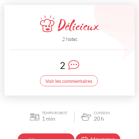
Délicieux
2 Notes
2
Voir les commentaires
TEMPS ROBOT
CUISSON
1
min
20
h
Mes menus