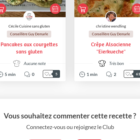
Cécile Cuisine sans gluten
christine wendling
Conseillère Guy Demarle
Conseillère Guy Demarle
Pancakes aux courgettes
Crêpe Alsacienne
sans gluten
"Eierkueche"
Aucune note
Très bon
5
min
0
1
min
2
5
6
Vous souhaitez commenter cette recette ?
Connectez-vous ou rejoignez le Club