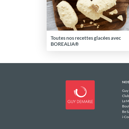
Toutes nos recettes glacées avec
BOREALIA®
NOS
Guy
Club
Le M
Bou
Be S
i-Co