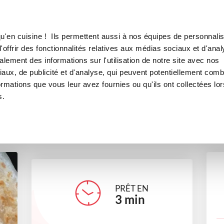
Canofea
Borealia
LE MAG
LA BOUTIQUE
RECETTES
u'en cuisine ! Ils permettent aussi à nos équipes de personnalis
Crêpe au sarrazin
offrir des fonctionnalités relatives aux médias sociaux et d'anal
lement des informations sur l'utilisation de notre site avec nos
plats
aux, de publicité et d'analyse, qui peuvent potentiellement comb
ormations que vous leur avez fournies ou qu'ils ont collectées lor
s.
bndcte33
PRÊT EN
3
min