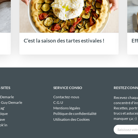
C’est la saison des tartes estivales !
Ef
 SITES
SERVICE CONSO
RESTEZ CON
 Demarle
Contactez-nous
Recevez chaqu
 Guy Demarle
C.G.U
concentré d'ins
Recettes, portra
ag'
Mentions légales
trucs et astuce
tique
Politique de confidentialité
manquer ça ;-)
ave
Utilisation des Cookies
ok'in