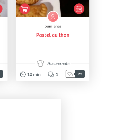
oum_anas
Pastel au thon
Aucune note
10
min
1
1
22