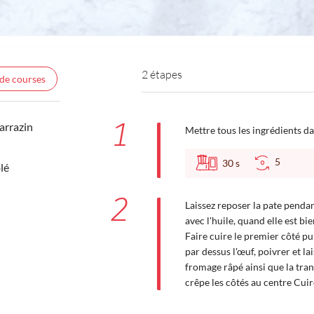
2 étapes
 de courses
1
arrazin
Mettre tous les ingrédients da
5
30
s
lé
2
Laissez reposer la pate penda
avec l'huile, quand elle est b
Faire cuire le premier côté pu
par dessus l'œuf, poivrer et la
fromage râpé ainsi que la tr
crêpe les côtés au centre Cuir