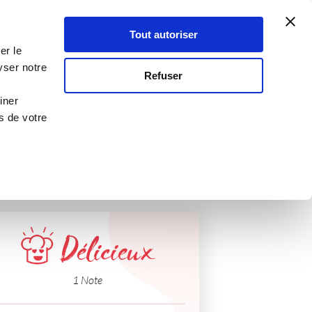
Atelier Culinaire
Le métier
Guy Demarle
Tout autoriser
Se connecter
S'inscrire
er le
yser notre
Refuser
iner
s de votre
Délicieux
1 Note