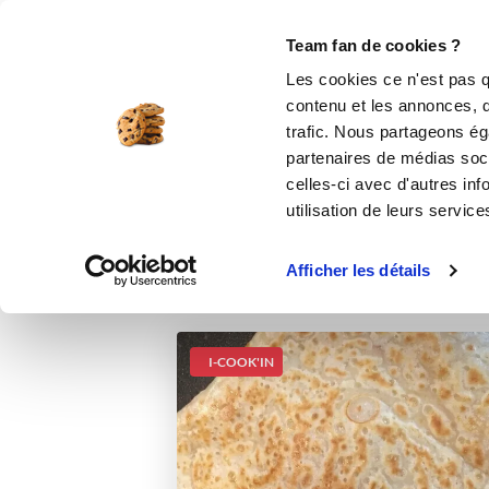
Le Club
i-Cook'in
Be Save
Boutique
Accueil
Recettes
Crêpe au sarrazin
Team fan de cookies ?
Les cookies ce n'est pas q
contenu et les annonces, d'
trafic. Nous partageons éga
partenaires de médias soci
celles-ci avec d'autres inf
utilisation de leurs service
Afficher les détails
I-COOK'IN