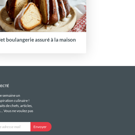
fet boulangerie assuré à la maison
NECTÉ
e semaine un
piration culinaire !
its de chefs, articles,
s... Vous ne voulez pas