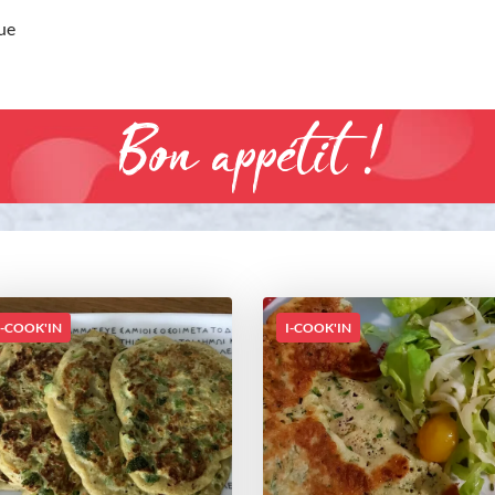
ue
Bon appétit !
I-COOK'IN
I-COOK'IN