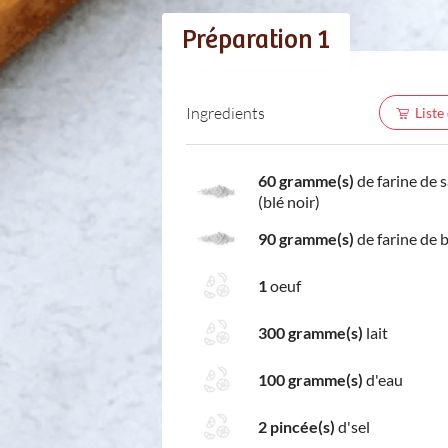
Préparation 1
Ingredients
Liste
60 gramme(s)
de farine de s
(blé noir)
90 gramme(s)
de farine de b
1
oeuf
300 gramme(s)
lait
100 gramme(s)
d'eau
2 pincée(s)
d'sel