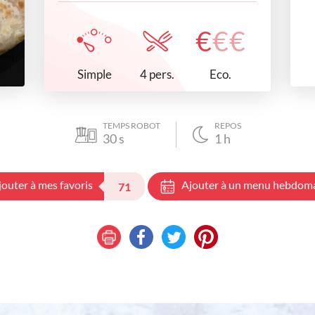
€
€
€
Simple
Eco.
4 pers.
TEMPS ROBOT
REPOS
30
s
1
h
jouter à mes favoris
Ajouter à un menu hebdom
71