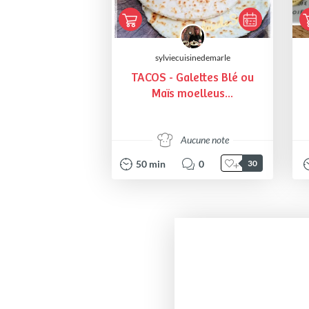
sylviecuisinedemarle
TACOS - Galettes Blé ou
Maïs moelleus...
Aucune note
50
min
0
30