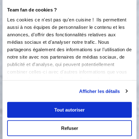
3
Ajouter l'eau et un cube de bouillon
Team fan de cookies ?
de volaille. Régler le minuteur sur 15
Les cookies ce n'est pas qu'en cuisine ! Ils permettent
minutes, la température sur 110°C et
aussi à nos équipes de personnaliser le contenu et les
la vitesse sur 2.
annonces, d'offrir des fonctionnalités relatives aux
médias sociaux et d'analyser notre trafic. Nous
110 °C
15
min
partageons également des informations sur l'utilisation de
2
notre site avec nos partenaires de médias sociaux, de
publicité et d'analyse, qui peuvent potentiellement
4
Retirer le verre doseur et placer le
combiner celles-ci avec d'autres informations que vous
panier inox à l'envers sur le couvercle.
leur avez fournies ou qu'ils ont collectées lors de votre
Appuyer 3 fois 5 secondes sur la
utilisation de leurs services.
touche Turbo. Servir à l'assiette et
Afficher les détails
parsemer de noisettes concassées.
Tout autoriser
Bon appétit !
Refuser