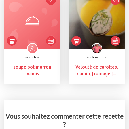
wanirbas
martinemazan
soupe potimarron
Velouté de carottes,
panais
cumin, fromage f...
Vous souhaitez commenter cette recette
?