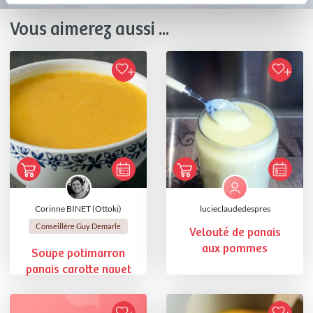
Vous aimerez aussi ...
Corinne BINET (Ottoki)
lucieclaudedespres
Conseillère Guy Demarle
Velouté de panais
aux pommes
Soupe potimarron
panais carotte navet