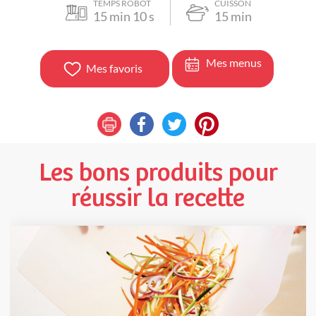
TEMPS ROBOT
CUISSON
15
min
10
s
15
min
Mes menus
Mes favoris
Les bons produits pour
réussir la recette