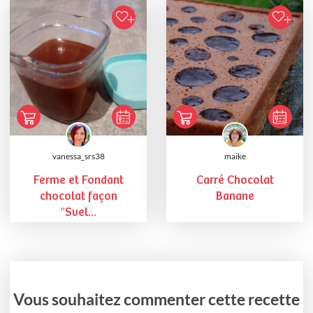
vanessa_srs38
maike
Ferme et Fondant
Carré Chocolat
chocolat façon
Banane
"Svel...
Vous souhaitez commenter cette recette