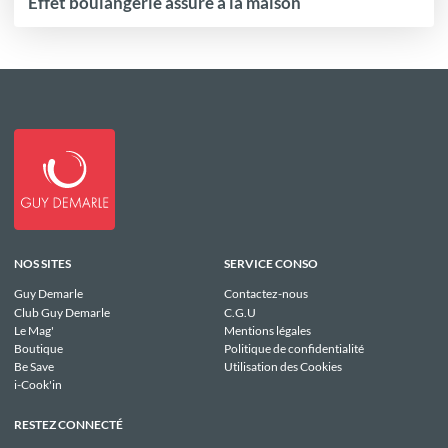
Effet boulangerie assuré à la maison
NOS SITES
SERVICE CONSO
Guy Demarle
Contactez-nous
Club Guy Demarle
C.G.U
Le Mag'
Mentions légales
Boutique
Politique de confidentialité
Be Save
Utilisation des Cookies
i-Cook'in
RESTEZ CONNECTÉ