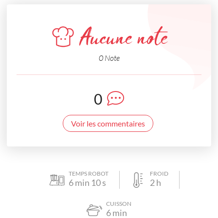
Aucune note
0 Note
0
Voir les commentaires
TEMPS ROBOT
FROID
6
min
10
s
2
h
CUISSON
6
min