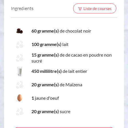
Ingredients
Liste de courses
60 gramme(s)
de chocolat noir
100 gramme(s)
lait
15 gramme(s)
de de cacao en poudre non
sucré
450 millilitre(s)
de lait entier
20 gramme(s)
de Maïzena
1
jaune d'oeuf
20 gramme(s)
sucre