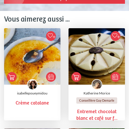
Vous aimerez aussi ...
isabellepoueymidou
Katherine Morice
Conseillère Guy Demarle
Crème catalane
Entremet chocolat
blanc et café sur f...