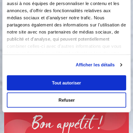
2
aussi à nos équipes de personnaliser le contenu et les
Ajoutez 100ml de lait entier et 15g de
annonces, d'offrir des fonctionnalités relatives aux
cacao amer. Réglez 1 minute
80°Vitesse 4
médias sociaux et d'analyser notre trafic. Nous
partageons également des informations sur l'utilisation de
80 °C
1
min
notre site avec nos partenaires de médias sociaux, de
publicité et d'analyse, qui peuvent potentiellement
4
combiner celles-ci avec d'autres informations que vous
3
leur avez fournies ou qu'ils ont collectées lors de votre
Réglez 5 minutes à 90° vitesse 4
utilisation de leurs services.
Afficher les détails
Accessoire(s) :
Tout autoriser
90 °C
5
min
4
Refuser
Bon appétit !