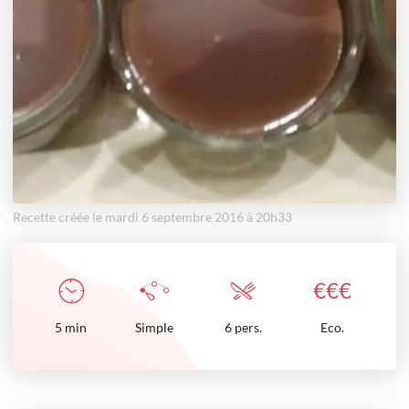
Recette créée le mardi 6 septembre 2016 à 20h33
€
€
€
5
min
Simple
6 pers.
Eco.