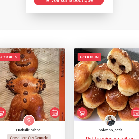
I-COOK'IN
I-COOK'IN
Nathalie Michel
nolwenn_petit
Conseillère Guy Demarle