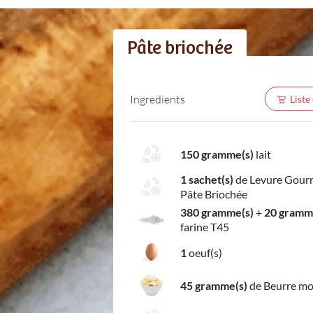
Pâte briochée
Ingredients
Liste
150 gramme(s)
lait
1 sachet(s)
de Levure Gour
Pâte Briochée
380 gramme(s)
+
20 gramm
farine T45
1
oeuf(s)
45 gramme(s)
de Beurre mo