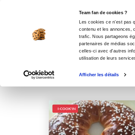
Le Club
i-Cook'in
Be Save
Boutique
Accueil
Recettes
Couronne des rois b
Team fan de cookies ?
Les cookies ce n'est pas q
C
contenu et les annonces, d'
trafic. Nous partageons éga
partenaires de médias soci
celles-ci avec d'autres inf
utilisation de leurs service
Afficher les détails
I-COOK'IN