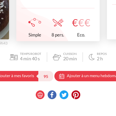
€
€
€
Simple
Eco.
8 pers.
19h43
TEMPS ROBOT
CUISSON
REPOS
4
min
40
s
20
min
2
h
jouter à mes favoris
Ajouter à un menu hebdom
95