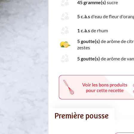
45 gramme(s)
sucre
5 c.à.s
d'eau de fleur d'oran
1 c.à.s
de rhum
5 goutte(s)
de arôme de cit
zestes
5 goutte(s)
de arôme de vani
Première pousse