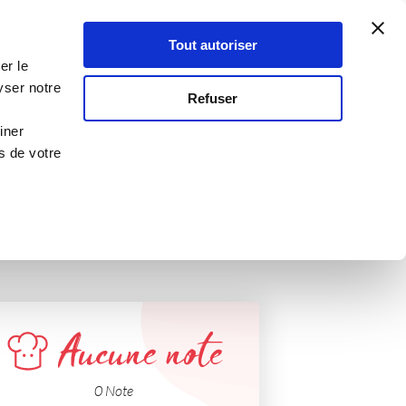
Atelier Culinaire
Le métier
Guy Demarle
Tout autoriser
Se connecter
S'inscrire
er le
sa
yser notre
Refuser
iner
s de votre
Aucune note
0 Note