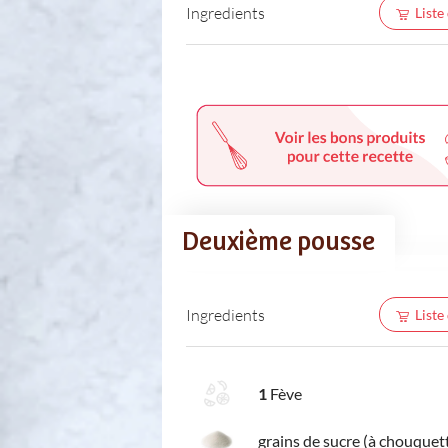
Ingredients
Liste
Deuxième pousse
Ingredients
Liste
1
Fève
grains de sucre (à chouquet