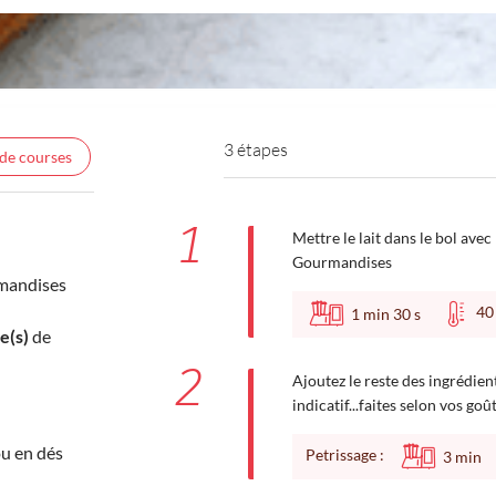
3 étapes
 de courses
1
Mettre le lait dans le bol ave
Gourmandises
mandises
4
1
min
30
s
e(s)
de
2
Ajoutez le reste des ingrédien
indicatif...faites selon vos goût
u en dés
Petrissage :
3
min