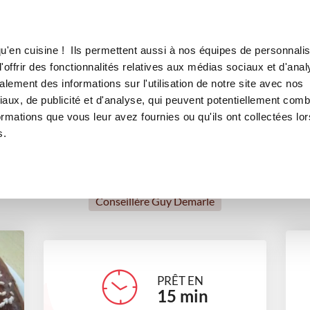
Canofea
Borealia
riochée d'Isa
LE MAG
LA BOUTIQUE
RECETTES
u'en cuisine ! Ils permettent aussi à nos équipes de personnalis
ouronne des rois briochée d'I
offrir des fonctionnalités relatives aux médias sociaux et d'anal
lement des informations sur l'utilisation de notre site avec nos
desserts
Galette des Rois
Recettes traditionnelles
aux, de publicité et d'analyse, qui peuvent potentiellement comb
ormations que vous leur avez fournies ou qu'ils ont collectées lor
s.
Isabelle Rouchon
Conseillère Guy Demarle
PRÊT EN
15
min