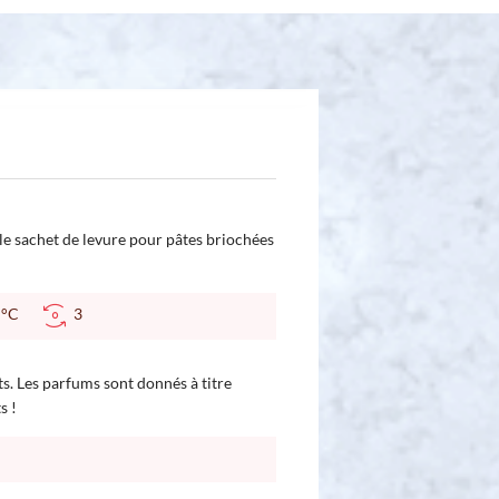
c le sachet de levure pour pâtes briochées
0 °C
3
ts. Les parfums sont donnés à titre
s !