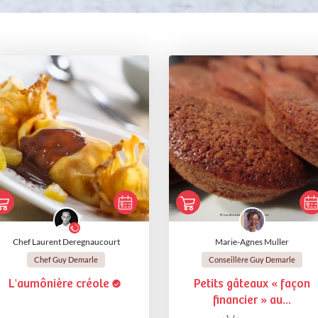
Chef Laurent Deregnaucourt
Marie-Agnes Muller
Chef Guy Demarle
Conseillère Guy Demarle
L'aumônière créole
Petits gâteaux « façon
financier » au...