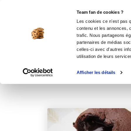
Le Club
i-Cook'in
Be Save
Boutique
Accueil
Recettes
COULANT AU CHO
Team fan de cookies ?
Les cookies ce n'est pas q
COUL
contenu et les annonces, d'
trafic. Nous partageons éga
desser
partenaires de médias soci
celles-ci avec d'autres inf
utilisation de leurs service
Afficher les détails