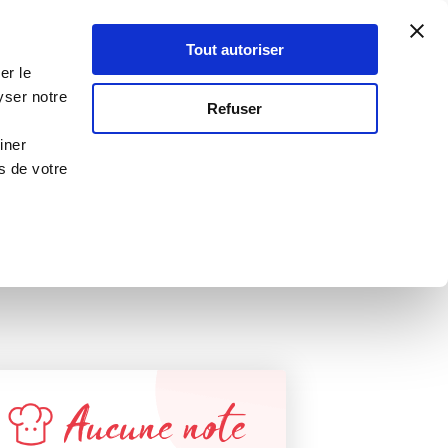
Atelier Culinaire
Le métier
Guy Demarle
Tout autoriser
Se connecter
S'inscrire
er le
RANGE
yser notre
Refuser
Pâques
iner
s de votre
Aucune note