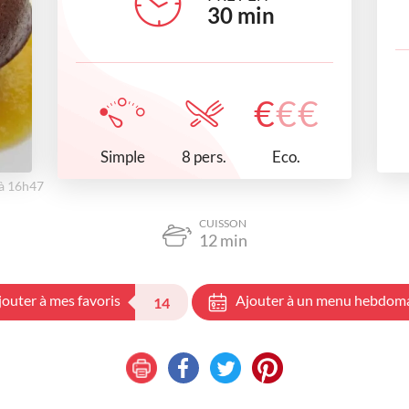
30
min
€
€
€
Simple
Eco.
8 pers.
 à 16h47
CUISSON
12
min
jouter à mes favoris
Ajouter à un menu hebdom
14