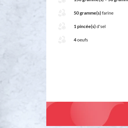
50 gramme(s)
farine
1 pincée(s)
d'sel
4
oeufs