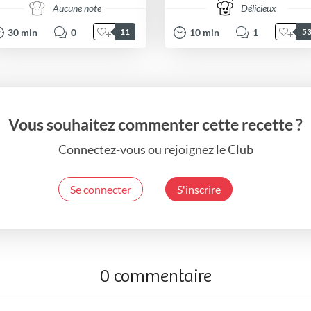
Aucune note
Délicieux
30
min
0
10
min
1
11
5
Vous souhaitez commenter cette recette ?
Connectez-vous ou rejoignez le Club
Se connecter
S'inscrire
0 commentaire