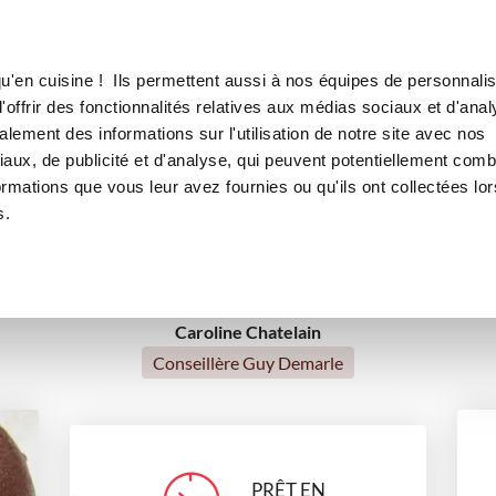
Canofea
Borealia
COLAT GELEE ORANGE
LE MAG
LA BOUTIQUE
RECETTES
u'en cuisine ! Ils permettent aussi à nos équipes de personnalis
ANT AU CHOCOLAT GELEE O
offrir des fonctionnalités relatives aux médias sociaux et d'anal
lement des informations sur l'utilisation de notre site avec nos
ts
Saint-Valentin
Petits gourmands
Pour recevoir
aux, de publicité et d'analyse, qui peuvent potentiellement comb
ormations que vous leur avez fournies ou qu'ils ont collectées lor
Sans gluten
Noël
s.
Caroline Chatelain
Conseillère Guy Demarle
PRÊT EN