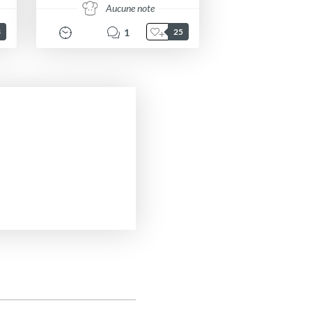
Aucune note
1
3
25