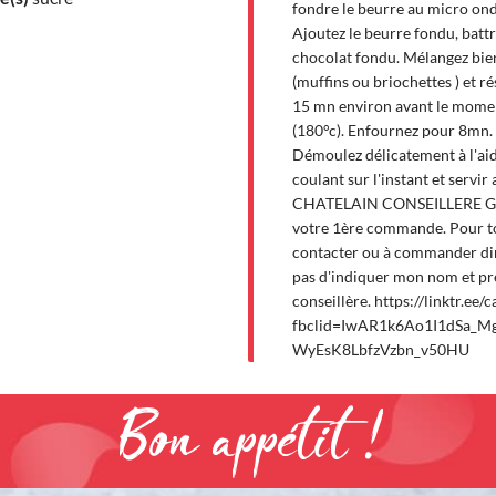
fondre le beurre au micro onde
Ajoutez le beurre fondu, battre
chocolat fondu. Mélangez bien
(muffins ou briochettes ) et r
15 mn environ avant le moment
(180°c). Enfournez pour 8mn. L
Démoulez délicatement à l'aide
coulant sur l'instant et servir
CHATELAIN CONSEILLERE GU
votre 1ère commande. Pour t
contacter ou à commander dir
pas d'indiquer mon nom et p
conseillère. https://linktr.ee/
fbclid=IwAR1k6Ao1I1dSa_
WyEsK8LbfzVzbn_v50HU
Bon appétit !