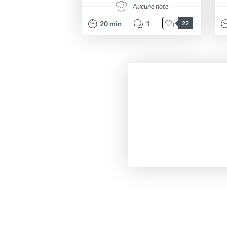
Aucune note
20
min
1
22