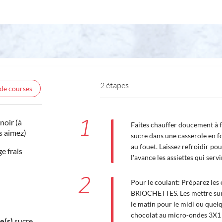
2 étapes
 de courses
1
noir (à
Faites chauffer doucement à fr
s aimez)
sucre dans une casserole en f
au fouet. Laissez refroidir pou
e frais
l'avance les assiettes qui serv
2
Pour le coulant: Préparez l
BRIOCHETTES. Les mettre sur 
le matin pour le midi ou quelq
chocolat au micro-ondes 3X1
e(s)
sucre