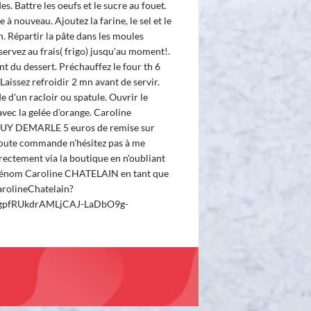
s. Battre les oeufs et le sucre au fouet.
 à nouveau. Ajoutez la farine, le sel et le
. Répartir la pâte dans les moules
éservez au frais( frigo) jusqu'au moment!.
 du dessert. Préchauffez le four th 6
aissez refroidir 2 mn avant de servir.
 d'un racloir ou spatule. Ouvrir le
 avec la gelée d'orange. Caroline
Y DEMARLE 5 euros de remise sur
oute commande n'hésitez pas à me
ectement via la boutique en n'oubliant
rénom Caroline CHATELAIN en tant que
carolineChatelain?
MgpfRUkdrAMLjCAJ-LaDbO9g-